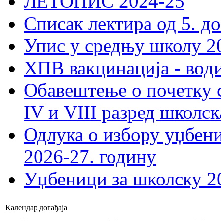
ЛЕТОПИС 2024-25
Списак лектира од 5. до
Упис у средњу школу 20
ХПВ вакцинација - вод
Обавештење о почетку 
IV и VIII разред школск
Одлука о избору уџбеник
2026-27. годину
Уџбеници за школску 2
Календар догађаја