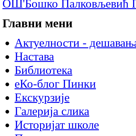
ОШ'Бошко Палковљевић П
Главни мени
Актуелности - дешавањ
Настава
Библиотека
еКо-блог Пинки
Екскурзије
Галерија слика
Историјат школе