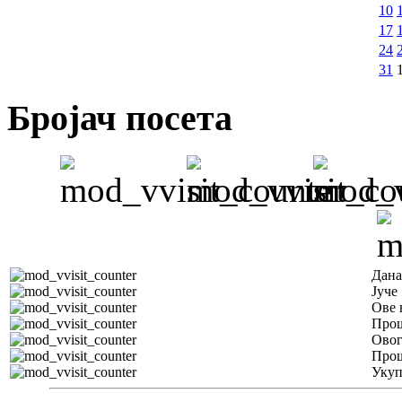
10
17
24
31
Бројач посета
Дана
Јуче
Ове 
Прош
Овог
Прош
Уку