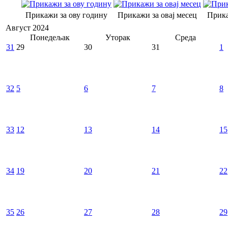
Прикажи за ову годину
Прикажи за овај месец
Прика
Август 2024
Понедељак
Уторак
Среда
31
29
30
31
1
32
5
6
7
8
33
12
13
14
15
34
19
20
21
22
35
26
27
28
29