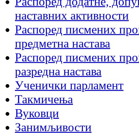
Распоред додатне, допу
наставних активности
Распоред писмених пров
предметна настава
Распоред писмених пров
разредна настава
Ученички парламент
Такмичења
Вуковци
Занимљивости