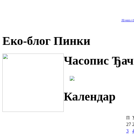
JEvents v1
Еко-блог Пинки
Часопис Ђач
Календар
П
27
3