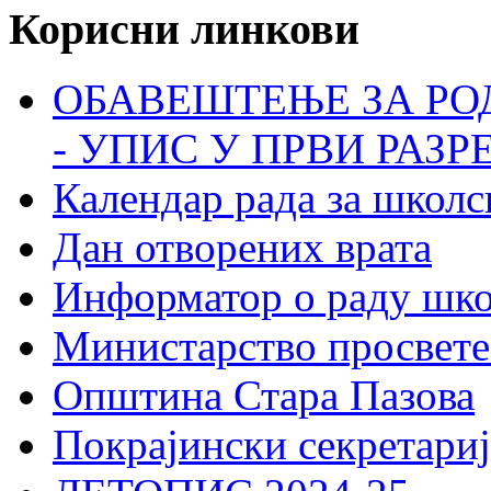
Корисни линкови
ОБАВЕШТЕЊЕ ЗА РО
- УПИС У ПРВИ РАЗР
Календар рада за школс
Дан отворених врата
Информатор о раду шк
Министарство просвете
Општина Стара Пазова
Покрајински секретариј