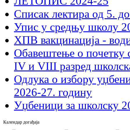
ЛЕТОПИС 2024-25
Списак лектира од 5. до
Упис у средњу школу 20
ХПВ вакцинација - вод
Обавештење о почетку 
IV и VIII разред школск
Одлука о избору уџбеник
2026-27. годину
Уџбеници за школску 2
Календар догађаја