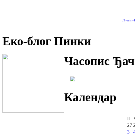
JEvents v1
Еко-блог Пинки
Часопис Ђач
Календар
П
27
3