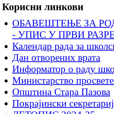
Корисни линкови
ОБАВЕШТЕЊЕ ЗА РО
- УПИС У ПРВИ РАЗР
Календар рада за школс
Дан отворених врата
Информатор о раду шк
Министарство просвете
Општина Стара Пазова
Покрајински секретариј