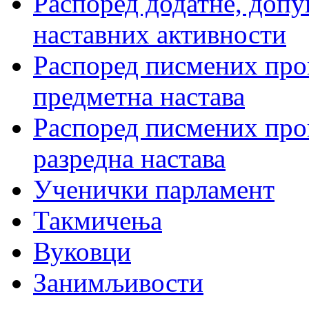
Распоред додатне, допу
наставних активности
Распоред писмених пров
предметна настава
Распоред писмених пров
разредна настава
Ученички парламент
Такмичења
Вуковци
Занимљивости