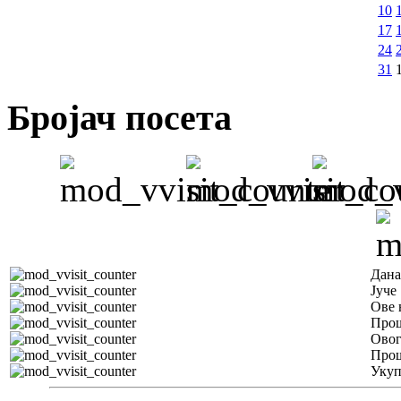
10
17
24
31
Бројач посета
Дана
Јуче
Ове 
Прош
Овог
Прош
Уку