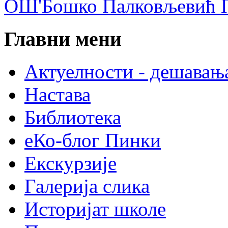
ОШ'Бошко Палковљевић П
Главни мени
Актуелности - дешавањ
Настава
Библиотека
еКо-блог Пинки
Екскурзије
Галерија слика
Историјат школе