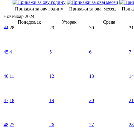
Прикажи за ову годину
Прикажи за овај месец
Прика
Новембар 2024
Понедељак
Уторак
Среда
44
28
29
30
31
45
4
5
6
7
46
11
12
13
14
47
18
19
20
21
48
25
26
27
28