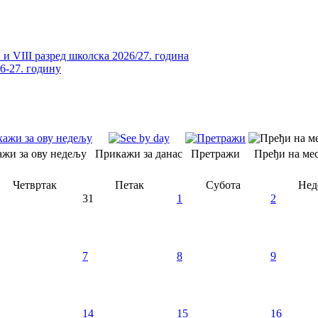
и VIII разред школска 2026/27. година
26-27. годину
жи за ову недељу
Прикажи за данас
Претражи
Пређи на мес
Четвртак
Петак
Субота
Нед
31
1
2
7
8
9
14
15
16