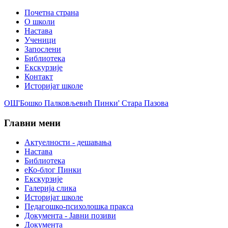
Почетна страна
О школи
Настава
Ученици
Запослени
Библиотека
Екскурзије
Контакт
Историјат школе
ОШ'Бошко Палковљевић Пинки' Стара Пазова
Главни мени
Актуелности - дешавања
Настава
Библиотека
еКо-блог Пинки
Екскурзије
Галерија слика
Историјат школе
Педагошко-психолошка пракса
Документа - Јавни позиви
Документа