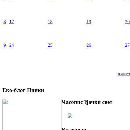
8
17
18
19
20
9
24
25
26
27
JEvents v1
Еко-блог Пинки
Часопис Ђачки свет
Календар