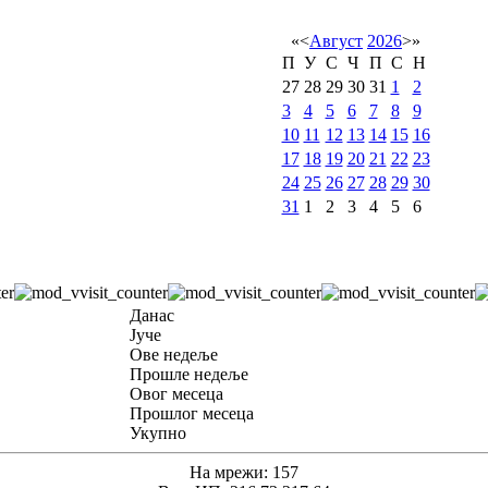
«
<
Август
2026
>
»
П
У
С
Ч
П
С
Н
27
28
29
30
31
1
2
3
4
5
6
7
8
9
10
11
12
13
14
15
16
17
18
19
20
21
22
23
24
25
26
27
28
29
30
31
1
2
3
4
5
6
Данас
Јуче
Ове недеље
Прошле недеље
Овог месеца
Прошлог месеца
Укупно
На мрежи: 157