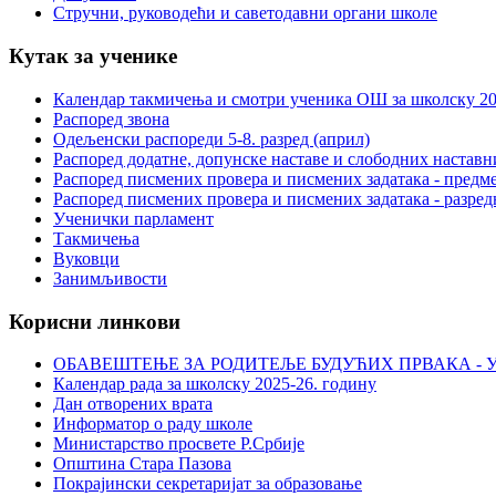
Стручни, руководећи и саветодавни органи школе
Кутак за ученике
Календар такмичења и смотри ученика ОШ за школску 20
Распоред звона
Одељенски распореди 5-8. разред (април)
Распоред додатне, допунске наставе и слободних настав
Распоред писмених провера и писмених задатака - предме
Распоред писмених провера и писмених задатака - разред
Ученички парламент
Такмичења
Вуковци
Занимљивости
Корисни линкови
ОБАВЕШТЕЊЕ ЗА РОДИТЕЉЕ БУДУЋИХ ПРВАКА - У
Календар рада за школску 2025-26. годину
Дан отворених врата
Информатор о раду школе
Министарство просвете Р.Србије
Општина Стара Пазова
Покрајински секретаријат за образовање