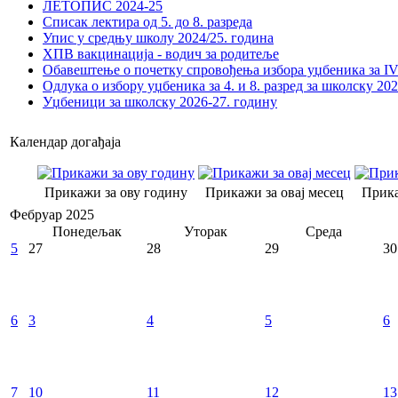
ЛЕТОПИС 2024-25
Списак лектира од 5. до 8. разреда
Упис у средњу школу 2024/25. година
ХПВ вакцинација - водич за родитеље
Обавештење о почетку спровођења избора уџбеника за IV 
Одлука о избору уџбеника за 4. и 8. разред за школску 20
Уџбеници за школску 2026-27. годину
Календар догађаја
Прикажи за ову годину
Прикажи за овај месец
Прика
Фебруар 2025
Понедељак
Уторак
Среда
5
27
28
29
30
6
3
4
5
6
7
10
11
12
13