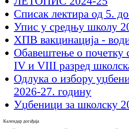
ЛЕТОПИС 2024-25
Списак лектира од 5. до
Упис у средњу школу 20
ХПВ вакцинација - вод
Обавештење о почетку 
IV и VIII разред школск
Одлука о избору уџбеник
2026-27. годину
Уџбеници за школску 2
Календар догађаја