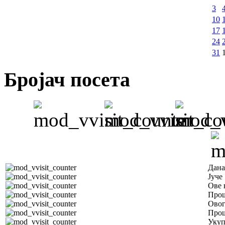
3
10
17
24
31
Бројач посета
Дана
Јуче
Ове 
Прош
Овог
Прош
Уку