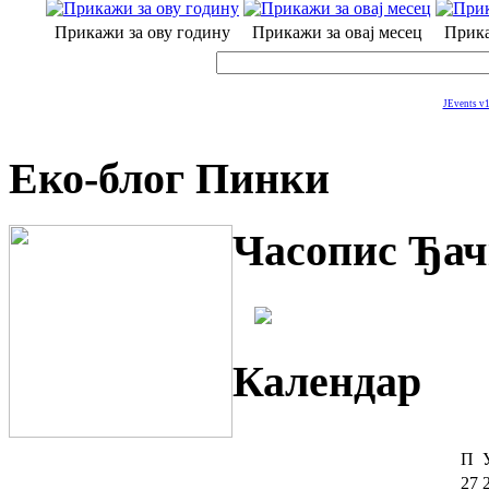
Прикажи за ову годину
Прикажи за овај месец
Прика
JEvents v1
Еко-блог Пинки
Часопис Ђач
Календар
П
27