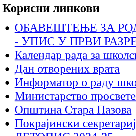
Корисни линкови
ОБАВЕШТЕЊЕ ЗА РО
- УПИС У ПРВИ РАЗР
Календар рада за школс
Дан отворених врата
Информатор о раду шк
Министарство просвете
Општина Стара Пазова
Покрајински секретариј