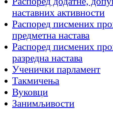
Распоред додатне, допу
наставних активности
Распоред писмених пров
предметна настава
Распоред писмених пров
разредна настава
Ученички парламент
Такмичења
Вуковци
Занимљивости