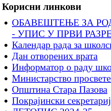
Корисни линкови
ОБАВЕШТЕЊЕ ЗА РО
- УПИС У ПРВИ РАЗР
Календар рада за школс
Дан отворених врата
Информатор о раду шк
Министарство просвете
Општина Стара Пазова
Покрајински секретариј