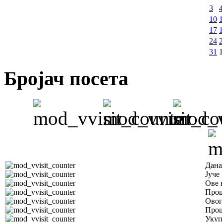
3
10
17
24
31
Бројач посета
Дана
Јуче
Ове 
Прош
Овог
Прош
Уку