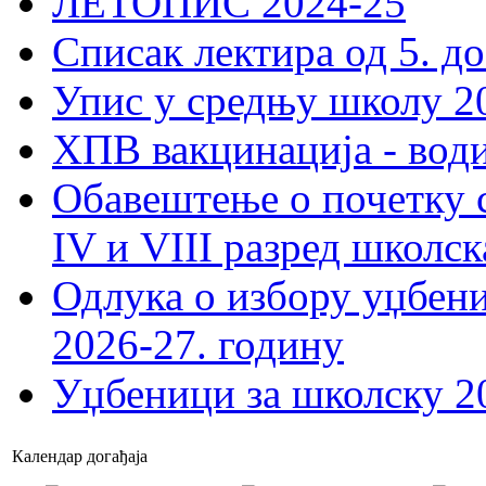
ЛЕТОПИС 2024-25
Списак лектира од 5. до
Упис у средњу школу 20
ХПВ вакцинација - вод
Обавештење о почетку 
IV и VIII разред школск
Одлука о избору уџбеник
2026-27. годину
Уџбеници за школску 2
Календар догађаја