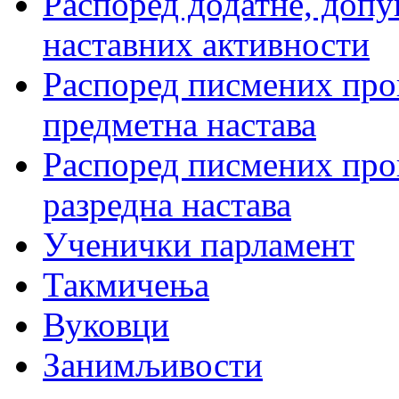
Распоред додатне, допу
наставних активности
Распоред писмених пров
предметна настава
Распоред писмених пров
разредна настава
Ученички парламент
Такмичења
Вуковци
Занимљивости