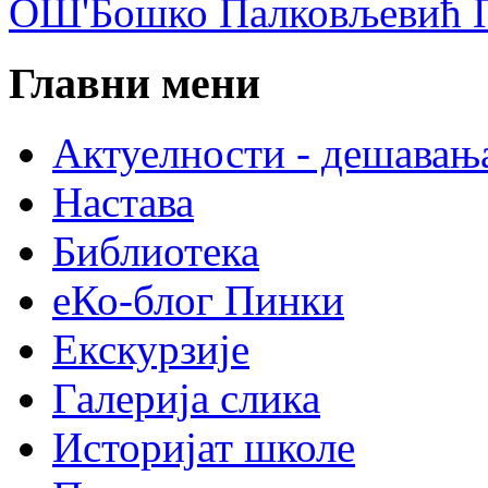
ОШ'Бошко Палковљевић П
Главни мени
Актуелности - дешавањ
Настава
Библиотека
еКо-блог Пинки
Екскурзије
Галерија слика
Историјат школе