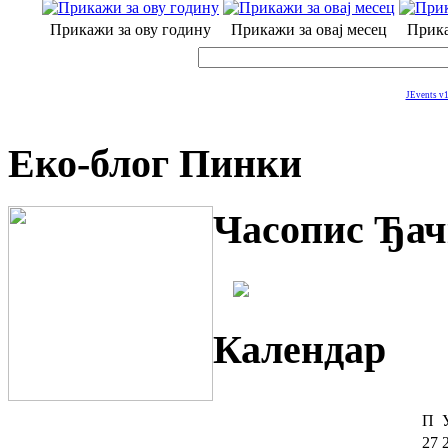
Прикажи за ову годину
Прикажи за овај месец
Прика
JEvents v1
Еко-блог Пинки
Часопис Ђач
Календар
П
27