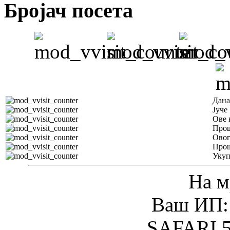
Бројач посета
Дана
Јуче
Ове 
Прош
Овог
Прош
Уку
На м
Ваш ИП: 
SAFARI 5