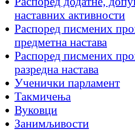
Распоред додатне, допу
наставних активности
Распоред писмених пров
предметна настава
Распоред писмених пров
разредна настава
Ученички парламент
Такмичења
Вуковци
Занимљивости