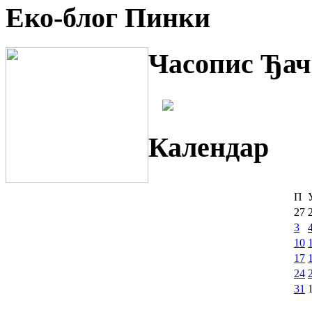
Еко-блог Пинки
Часопис Ђач
Календар
П
27
3
10
17
24
31