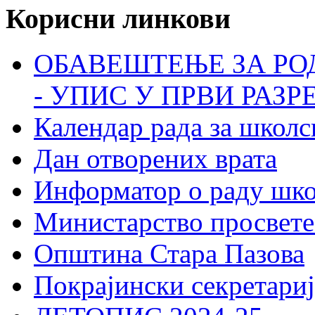
Корисни линкови
ОБАВЕШТЕЊЕ ЗА РО
- УПИС У ПРВИ РАЗР
Календар рада за школс
Дан отворених врата
Информатор о раду шк
Министарство просвете
Општина Стара Пазова
Покрајински секретариј