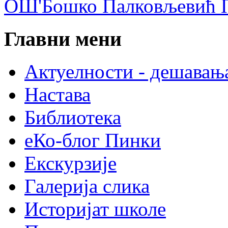
ОШ'Бошко Палковљевић П
Главни мени
Актуелности - дешавањ
Настава
Библиотека
еКо-блог Пинки
Екскурзије
Галерија слика
Историјат школе