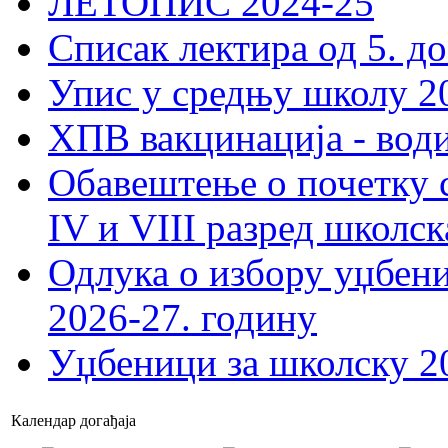
ЛЕТОПИС 2024-25
Списак лектира од 5. до
Упис у средњу школу 20
ХПВ вакцинација - вод
Обавештење о почетку 
IV и VIII разред школск
Одлука о избору уџбеник
2026-27. годину
Уџбеници за школску 2
Календар догађаја