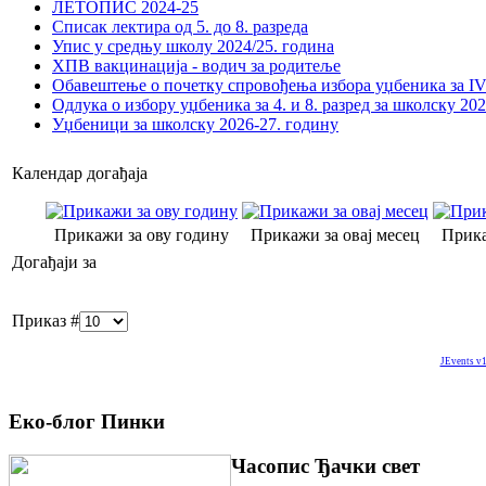
ЛЕТОПИС 2024-25
Списак лектира од 5. до 8. разреда
Упис у средњу школу 2024/25. година
ХПВ вакцинација - водич за родитеље
Обавештење о почетку спровођења избора уџбеника за IV 
Одлука о избору уџбеника за 4. и 8. разред за школску 20
Уџбеници за школску 2026-27. годину
Календар догађаја
Прикажи за ову годину
Прикажи за овај месец
Прика
Догађаји за
Приказ #
JEvents v1
Еко-блог Пинки
Часопис Ђачки свет