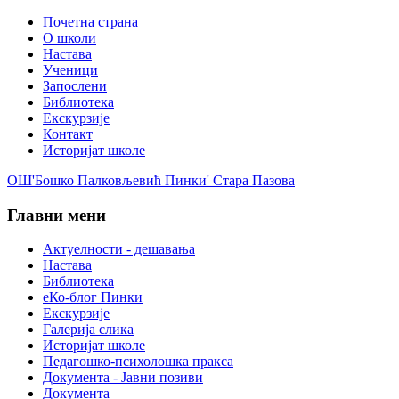
Почетна страна
О школи
Настава
Ученици
Запослени
Библиотека
Екскурзије
Контакт
Историјат школе
ОШ'Бошко Палковљевић Пинки' Стара Пазова
Главни мени
Актуелности - дешавања
Настава
Библиотека
еКо-блог Пинки
Екскурзије
Галерија слика
Историјат школе
Педагошко-психолошка пракса
Документа - Јавни позиви
Документа