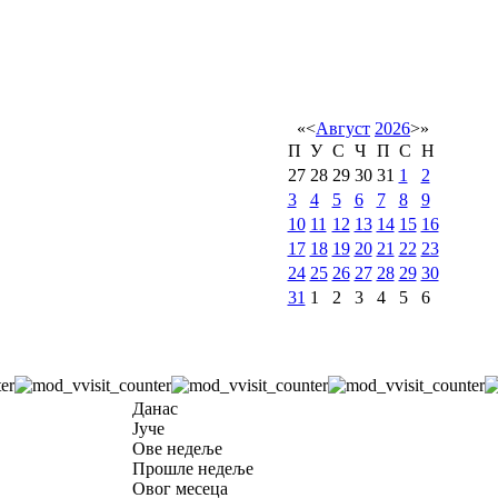
«
<
Август
2026
>
»
П
У
С
Ч
П
С
Н
27
28
29
30
31
1
2
3
4
5
6
7
8
9
10
11
12
13
14
15
16
17
18
19
20
21
22
23
24
25
26
27
28
29
30
31
1
2
3
4
5
6
Данас
Јуче
Ове недеље
Прошле недеље
Овог месеца