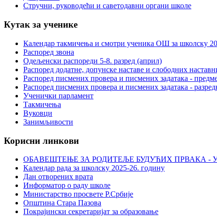
Стручни, руководећи и саветодавни органи школе
Кутак за ученике
Календар такмичења и смотри ученика ОШ за школску 20
Распоред звона
Одељенски распореди 5-8. разред (април)
Распоред додатне, допунске наставе и слободних настав
Распоред писмених провера и писмених задатака - предме
Распоред писмених провера и писмених задатака - разред
Ученички парламент
Такмичења
Вуковци
Занимљивости
Корисни линкови
ОБАВЕШТЕЊЕ ЗА РОДИТЕЉЕ БУДУЋИХ ПРВАКА - У
Календар рада за школску 2025-26. годину
Дан отворених врата
Информатор о раду школе
Министарство просвете Р.Србије
Општина Стара Пазова
Покрајински секретаријат за образовање