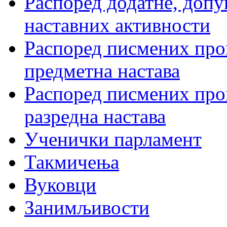
Распоред додатне, допу
наставних активности
Распоред писмених пров
предметна настава
Распоред писмених пров
разредна настава
Ученички парламент
Такмичења
Вуковци
Занимљивости