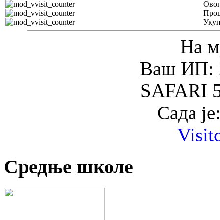
Овог
Прош
Уку
На м
Ваш ИП: 
SAFARI 5
Сада је
Visit
Средње школе