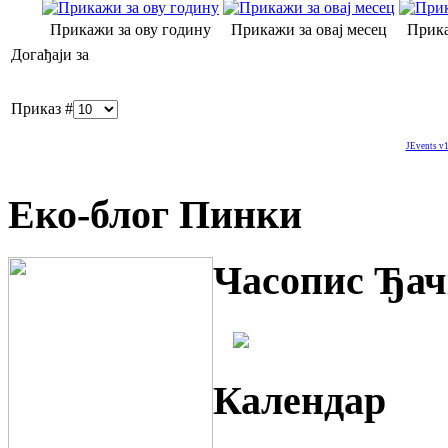
Прикажи за ову годину
Прикажи за овај месец
Прика
Догађаји за
Приказ #
JEvents v1
Еко-блог Пинки
Часопис Ђач
Календар