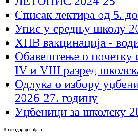
ЛЕТОПИС 2024-25
Списак лектира од 5. до
Упис у средњу школу 20
ХПВ вакцинација - вод
Обавештење о почетку 
IV и VIII разред школск
Одлука о избору уџбеник
2026-27. годину
Уџбеници за школску 2
Календар догађаја