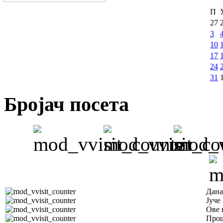
П
27
3
10
17
24
31
Бројач посета
Дана
Јуче
Ове 
Прош