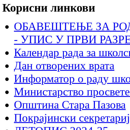
Корисни линкови
ОБАВЕШТЕЊЕ ЗА РО
- УПИС У ПРВИ РАЗР
Календар рада за школс
Дан отворених врата
Информатор о раду шк
Министарство просвете
Општина Стара Пазова
Покрајински секретариј