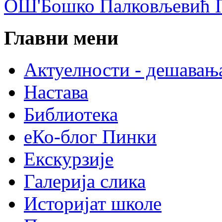
ОШ'Бошко Палковљевић П
Главни мени
Актуелности - дешавањ
Настава
Библиотека
еКо-блог Пинки
Екскурзије
Галерија слика
Историјат школе