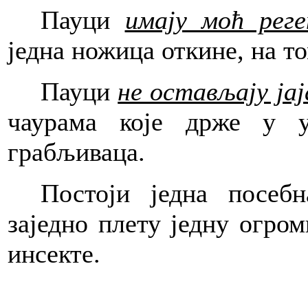
Пауци
имају моћ реге
једна ножица откине, на то
Пауци
не остављају ја
чаурама које држе у 
грабљиваца.
Постоји једна посебн
заједно плету једну огром
инсекте.