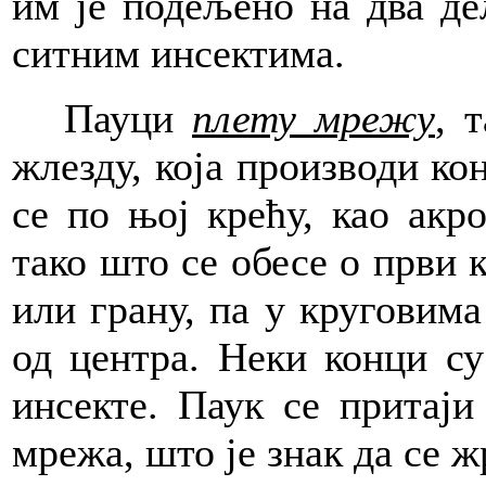
им је подељено на два де
ситним инсектима.
Пауци
плету мрежу
, 
жлезду, која производи ко
се по њој крећу, као акр
тако што се обесе о први 
или грану, па у круговима
од центра.
Неки конци су
инсекте. Паук се притаји
мрежа, што је знак да се ж