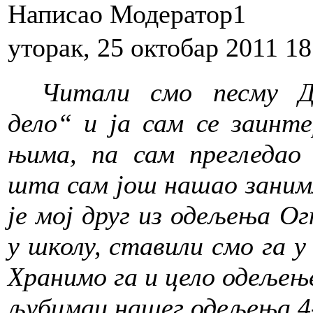
Написао Модератор1
уторак, 25 октобар 2011 18
Читали смо песму Д
дело“ и ја сам се заинт
њима, па сам прегледао 
шта сам још нашао заним
је мој друг из
одељења Ог
у школу, ставили смо га у
Хранимо га и цело одељење
љубимац нашег одељења 4