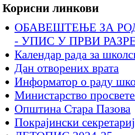
Корисни линкови
ОБАВЕШТЕЊЕ ЗА РО
- УПИС У ПРВИ РАЗР
Календар рада за школс
Дан отворених врата
Информатор о раду шк
Министарство просвете
Општина Стара Пазова
Покрајински секретариј