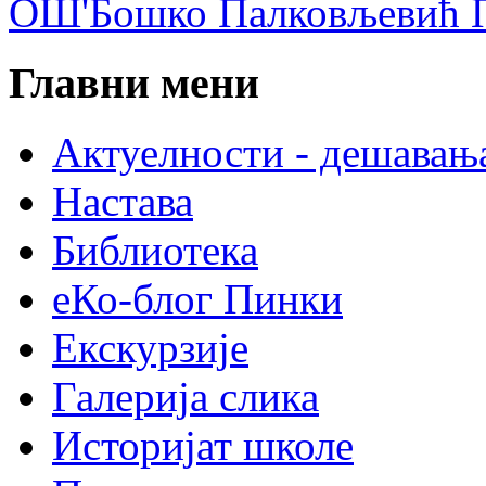
ОШ'Бошко Палковљевић П
Главни мени
Актуелности - дешавањ
Настава
Библиотека
еКо-блог Пинки
Екскурзије
Галерија слика
Историјат школе