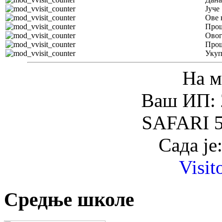
Јуче
Ове 
Прош
Овог
Прош
Уку
На м
Ваш ИП: 
SAFARI 5
Сада је
Visit
Средње школе