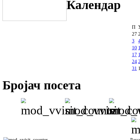
Календар
П
27
3
10
17
24
31
Бројач посета
Дана