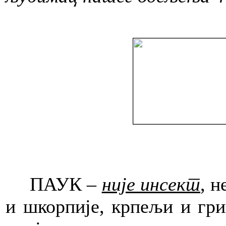
ПАУК –
није инсект
, н
и шкорпије, крпељи и гри