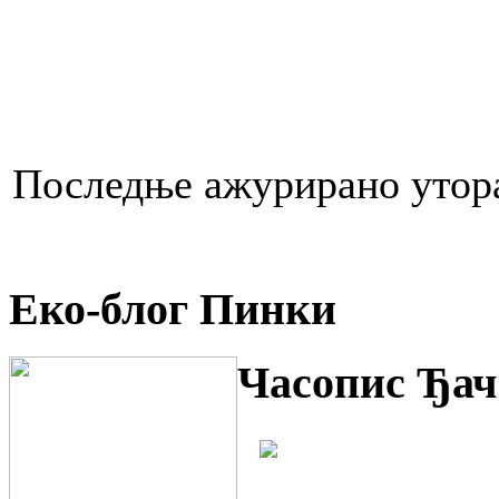
Последње ажурирано утора
Еко-блог Пинки
Часопис Ђач