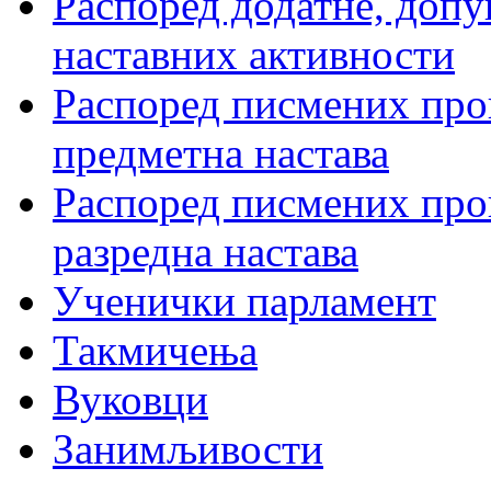
Распоред додатне, допу
наставних активности
Распоред писмених пров
предметна настава
Распоред писмених пров
разредна настава
Ученички парламент
Такмичења
Вуковци
Занимљивости