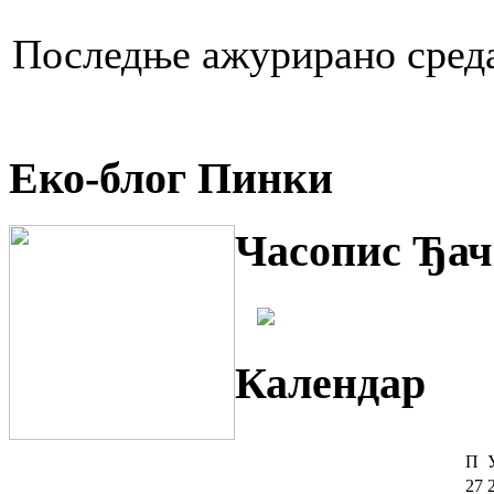
Последње ажурирано среда
Еко-блог Пинки
Часопис Ђач
Календар
П
27