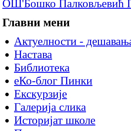
ОШ'Бошко Палковљевић П
Главни мени
Актуелности - дешавањ
Настава
Библиотека
еКо-блог Пинки
Екскурзије
Галерија слика
Историјат школе