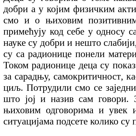
добри а у којим физичким акти
смо и о њиховим позитивним
примећују код себе у односу с
науке су добри и нешто слабији,
су са радионице понели матери
Током радионице деца су показ
за сарадњу, самокритичност
,
ка
циљ
.
П
отрудили смо се заједн
што јој и назив сам говори. 
њиховим одговорима и увек 
ситуацијама подсете колико су