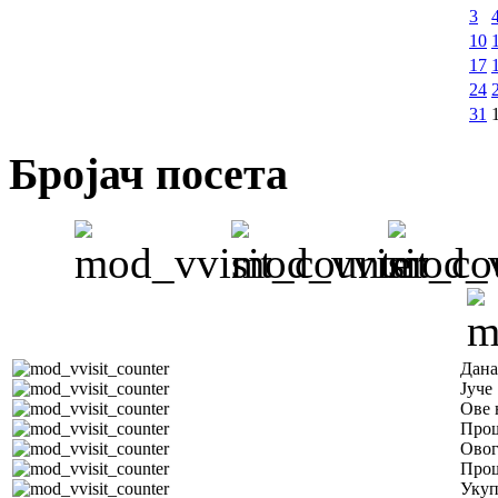
3
10
17
24
31
Бројач посета
Дана
Јуче
Ове 
Прош
Овог
Прош
Уку