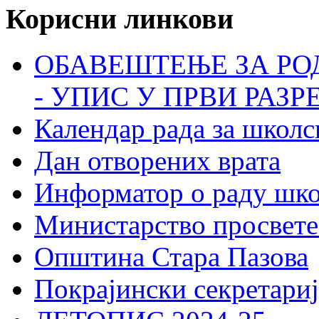
Корисни линкови
ОБАВЕШТЕЊЕ ЗА РО
- УПИС У ПРВИ РАЗР
Календар рада за школс
Дан отворених врата
Информатор о раду шк
Министарство просвете
Општина Стара Пазова
Покрајински секретариј