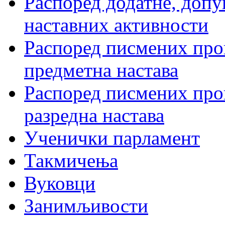
Распоред додатне, допу
наставних активности
Распоред писмених пров
предметна настава
Распоред писмених пров
разредна настава
Ученички парламент
Такмичења
Вуковци
Занимљивости