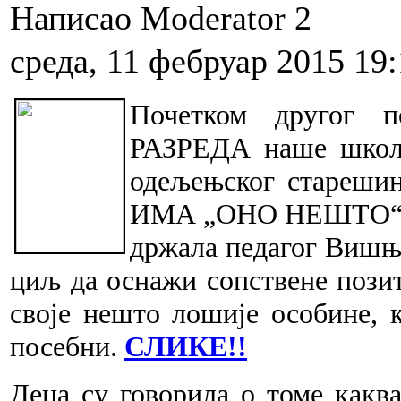
Написао Moderator 2
среда, 11 фебруар 2015 19
Почетком другог 
РАЗРЕДА наше школе
одеље
њ
ског стареши
ИМА „ОНО НЕШТО“ 
држала педагог Вишња
циљ да оснажи сопствене позит
своје нешто лошије особине, к
посебни.
СЛИКЕ!!
Деца су говорила о томе каква