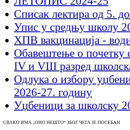
ЛЕТОПИС 2024-25
Списак лектира од 5. до
Упис у средњу школу 20
ХПВ вакцинација - вод
Обавештење о почетку 
IV и VIII разред школск
Одлука о избору уџбеник
2026-27. годину
Уџбеници за школску 2
СВАКО ИМА „ОНО НЕШТО“ ЗБОГ ЧЕГА ЈЕ ПОСЕБАН