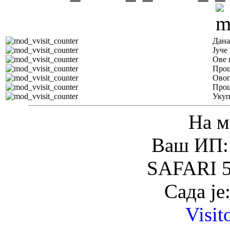
Дана
Јуче
Ове 
Прош
Овог
Прош
Уку
На м
Ваш ИП: 
SAFARI 5
Сада је
Visit