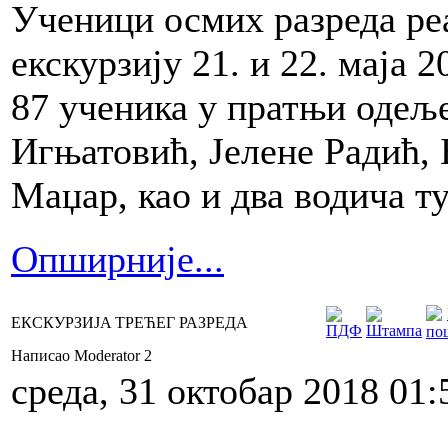
Ученици осмих разреда ре
екскурзију 21. и 22. маја 2
87 ученика у пратњи одељ
Игњатовић, Јелене Радић,
Маџар, као и два водича т
Опширније...
ЕКСКУРЗИЈA ТРЕЋЕГ РАЗРЕДА
Написао Moderator 2
среда, 31 октобар 2018 01: