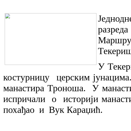
Једнод
разред
Маршрут
Текери
У
Теке
костурницу церским
јунацима
манастира Троноша. У
манас
испричали о историји
манаст
похађао и Вук
Караџић.