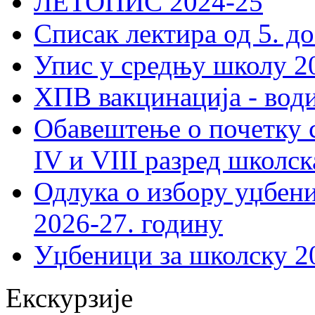
ЛЕТОПИС 2024-25
Списак лектира од 5. до
Упис у средњу школу 20
ХПВ вакцинација - вод
Обавештење о почетку 
IV и VIII разред школск
Одлука о избору уџбеник
2026-27. годину
Уџбеници за школску 2
Екскурзије