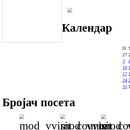
Календар
П
27
3
10
17
24
31
Бројач посета