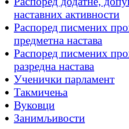
Распоред додатне, допу
наставних активности
Распоред писмених пров
предметна настава
Распоред писмених пров
разредна настава
Ученички парламент
Такмичења
Вуковци
Занимљивости