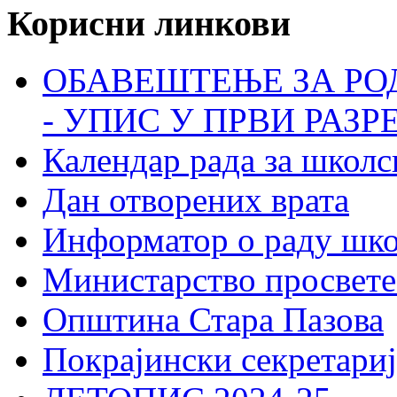
Корисни линкови
ОБАВЕШТЕЊЕ ЗА РО
- УПИС У ПРВИ РАЗР
Календар рада за школс
Дан отворених врата
Информатор о раду шк
Министарство просвете
Општина Стара Пазова
Покрајински секретариј