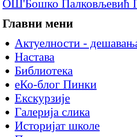
ОШ'Бошко Палковљевић П
Главни мени
Актуелности - дешавањ
Настава
Библиотека
еКо-блог Пинки
Екскурзије
Галерија слика
Историјат школе