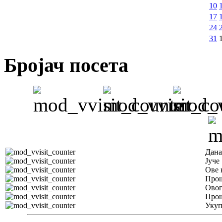
10
17
24
31
Бројач посета
Дана
Јуче
Ове 
Прош
Овог
Прош
Уку