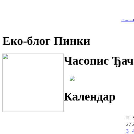
JEvents v1
Еко-блог Пинки
Часопис Ђач
Календар
П
27
3