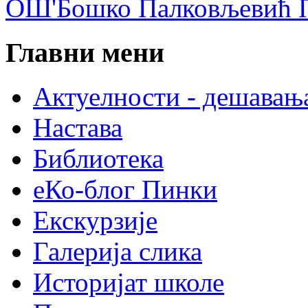
ОШ'Бошко Палковљевић П
Главни мени
Актуелности - дешавањ
Настава
Библиотека
еКо-блог Пинки
Екскурзије
Галерија слика
Историјат школе