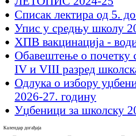
ЛЕТОПИС 2024-25
Списак лектира од 5. до
Упис у средњу школу 20
ХПВ вакцинација - вод
Обавештење о почетку 
IV и VIII разред школск
Одлука о избору уџбеник
2026-27. годину
Уџбеници за школску 2
Календар догађаја