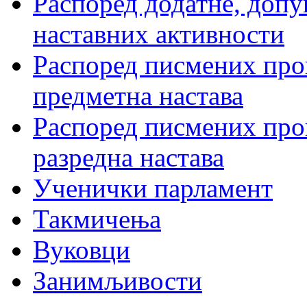
Распоред додатне, допу
наставних активности
Распоред писмених пров
предметна настава
Распоред писмених пров
разредна настава
Ученички парламент
Такмичења
Вуковци
Занимљивости