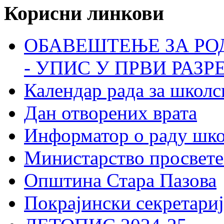
Корисни линкови
ОБАВЕШТЕЊЕ ЗА РО
- УПИС У ПРВИ РАЗР
Календар рада за школс
Дан отворених врата
Информатор о раду шк
Министарство просвете
Општина Стара Пазова
Покрајински секретариј