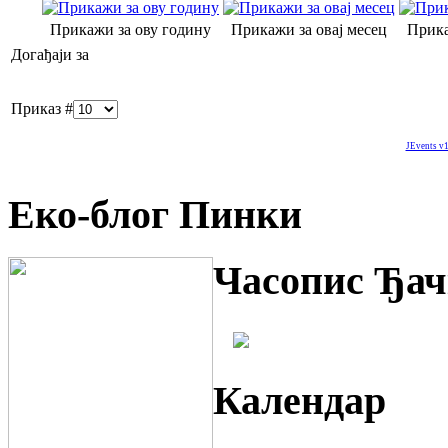
Прикажи за ову годину
Прикажи за овај месец
Прика
Догађаји за
Приказ #
JEvents v1
Еко-блог Пинки
Часопис Ђач
Календар