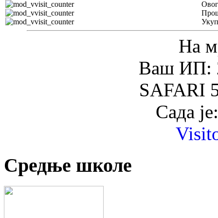
Овог
Прош
Уку
На м
Ваш ИП: 
SAFARI 5
Сада је
Visit
Средње школе