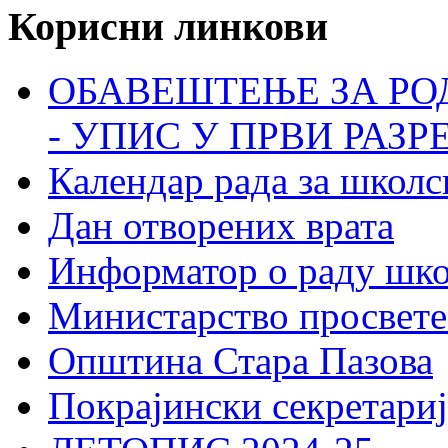
Корисни линкови
ОБАВЕШТЕЊЕ ЗА РО
- УПИС У ПРВИ РАЗР
Календар рада за школс
Дан отворених врата
Информатор о раду шк
Министарство просвете
Општина Стара Пазова
Покрајински секретариј