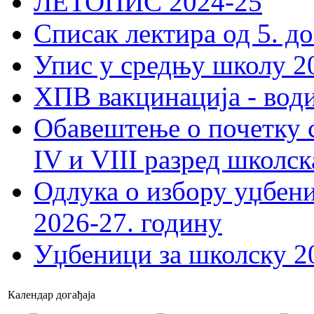
ЛЕТОПИС 2024-25
Списак лектира од 5. до
Упис у средњу школу 20
ХПВ вакцинација - вод
Обавештење о почетку 
IV и VIII разред школск
Одлука о избору уџбеник
2026-27. годину
Уџбеници за школску 2
Календар догађаја