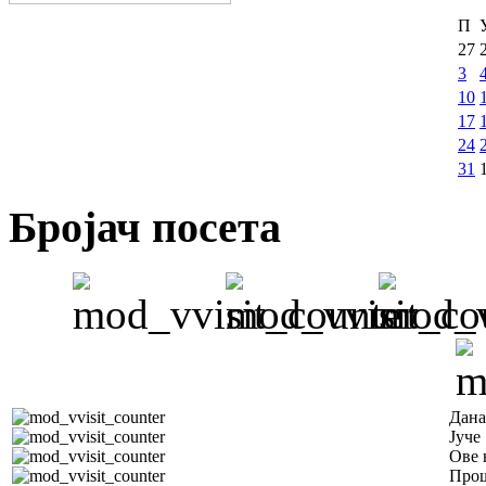
П
27
3
10
17
24
31
Бројач посета
Дана
Јуче
Ове 
Прош