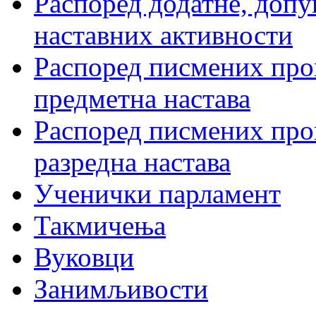
Распоред додатне, допу
наставних активности
Распоред писмених пров
предметна настава
Распоред писмених пров
разредна настава
Ученички парламент
Такмичења
Вуковци
Занимљивости