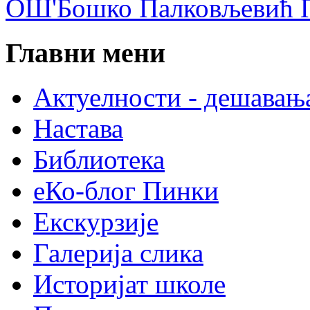
ОШ'Бошко Палковљевић П
Главни мени
Актуелности - дешавањ
Настава
Библиотека
еКо-блог Пинки
Екскурзије
Галерија слика
Историјат школе