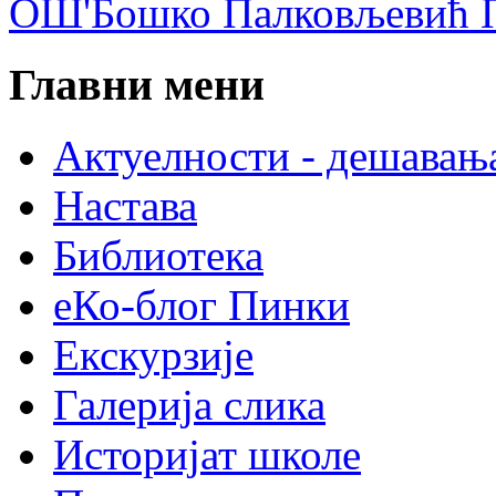
ОШ'Бошко Палковљевић П
Главни мени
Актуелности - дешавањ
Настава
Библиотека
еКо-блог Пинки
Екскурзије
Галерија слика
Историјат школе