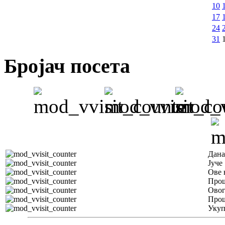
10
17
24
31
Бројач посета
Дана
Јуче
Ове 
Прош
Овог
Прош
Уку