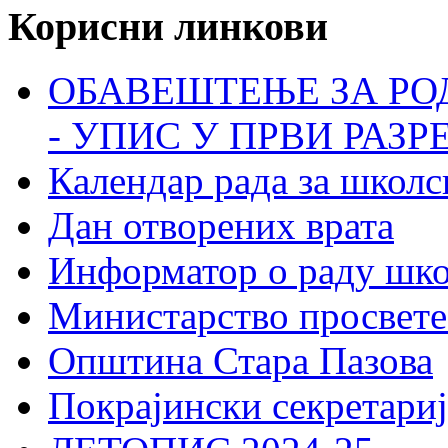
Корисни линкови
ОБАВЕШТЕЊЕ ЗА РО
- УПИС У ПРВИ РАЗР
Календар рада за школс
Дан отворених врата
Информатор о раду шк
Министарство просвете
Општина Стара Пазова
Покрајински секретариј