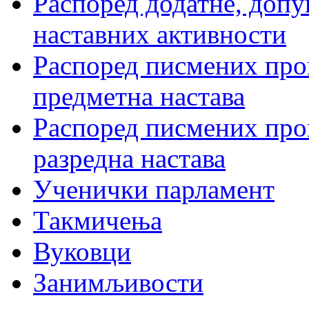
Распоред додатне, допу
наставних активности
Распоред писмених пров
предметна настава
Распоред писмених пров
разредна настава
Ученички парламент
Такмичења
Вуковци
Занимљивости