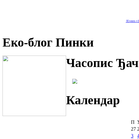
JEvents v1
Еко-блог Пинки
Часопис Ђач
Календар
П
27
3