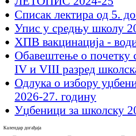
ЛЕТОПИС 2024-25
Списак лектира од 5. до
Упис у средњу школу 20
ХПВ вакцинација - вод
Обавештење о почетку 
IV и VIII разред школск
Одлука о избору уџбеник
2026-27. годину
Уџбеници за школску 2
Календар догађаја