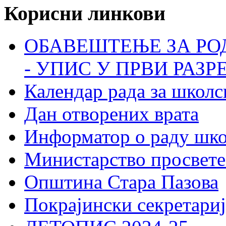
Корисни линкови
ОБАВЕШТЕЊЕ ЗА РО
- УПИС У ПРВИ РАЗР
Календар рада за школс
Дан отворених врата
Информатор о раду шк
Министарство просвете
Општина Стара Пазова
Покрајински секретариј