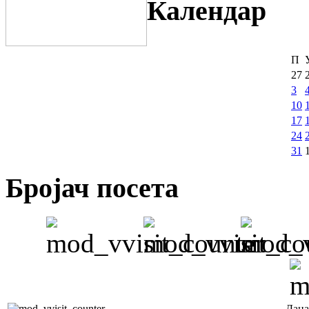
Календар
П
27
3
10
17
24
31
Бројач посета
Дана