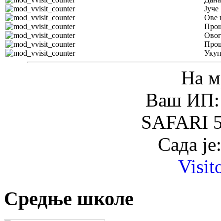
Јуче
Ове 
Прош
Овог
Прош
Уку
На м
Ваш ИП: 
SAFARI 5
Сада је
Visit
Средње школе