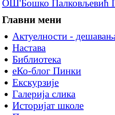
ОШ'Бошко Палковљевић П
Главни мени
Актуелности - дешавањ
Настава
Библиотека
еКо-блог Пинки
Екскурзије
Галерија слика
Историјат школе