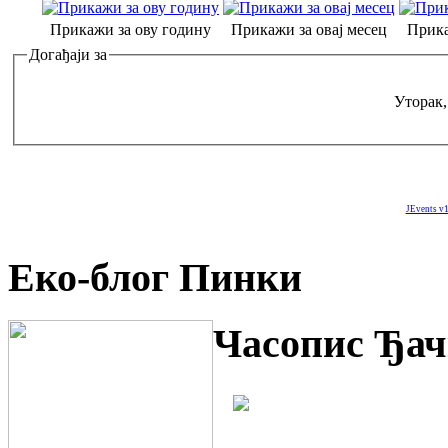
Прикажи за ову годину
Прикажи за овај месец
Прика
Догађаји за
Уторак,
JEvents v1
Еко-блог Пинки
Часопис Ђач