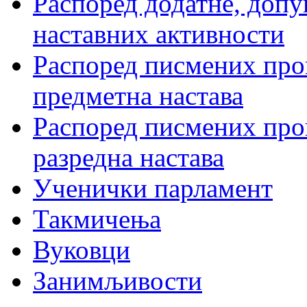
Распоред додатне, допу
наставних активности
Распоред писмених пров
предметна настава
Распоред писмених пров
разредна настава
Ученички парламент
Такмичења
Вуковци
Занимљивости