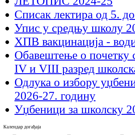
ЛЕТОПИС 2024-25
Списак лектира од 5. до
Упис у средњу школу 20
ХПВ вакцинација - вод
Обавештење о почетку 
IV и VIII разред школск
Одлука о избору уџбеник
2026-27. годину
Уџбеници за школску 2
Календар догађаја