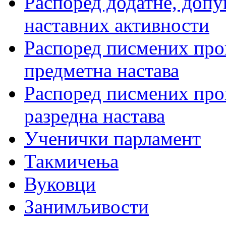
Распоред додатне, допу
наставних активности
Распоред писмених пров
предметна настава
Распоред писмених пров
разредна настава
Ученички парламент
Такмичења
Вуковци
Занимљивости