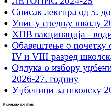
ЛЕТОПИС 2024-25
Списак лектира од 5. до
Упис у средњу школу 20
ХПВ вакцинација - вод
Обавештење о почетку 
IV и VIII разред школск
Одлука о избору уџбеник
2026-27. годину
Уџбеници за школску 2
Календар догађаја