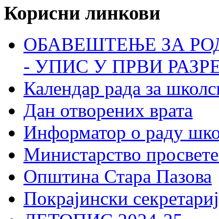
Корисни линкови
ОБАВЕШТЕЊЕ ЗА РО
- УПИС У ПРВИ РАЗР
Календар рада за школс
Дан отворених врата
Информатор о раду шк
Министарство просвете
Општина Стара Пазова
Покрајински секретариј