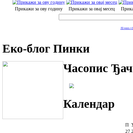
Прикажи за ову годину
Прикажи за овај месец
Прика
JEvents v1
Еко-блог Пинки
Часопис Ђач
Календар
П
27