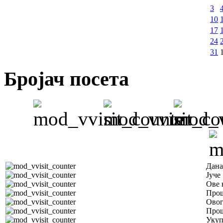
3
10
17
24
31
Бројач посета
Дана
Јуче
Ове 
Прош
Овог
Прош
Уку