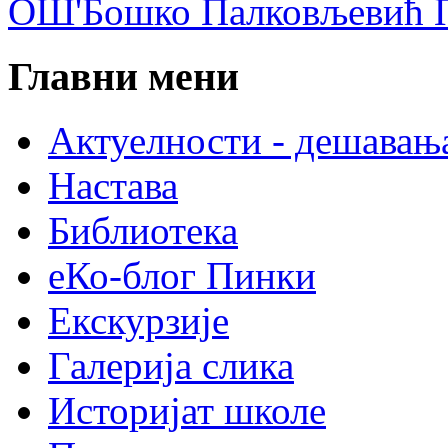
ОШ'Бошко Палковљевић П
Главни мени
Актуелности - дешавањ
Настава
Библиотека
еКо-блог Пинки
Екскурзије
Галерија слика
Историјат школе