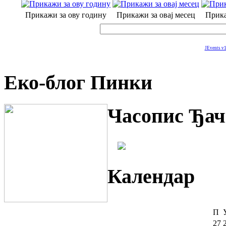
Прикажи за ову годину
Прикажи за овај месец
Прика
JEvents v1
Еко-блог Пинки
Часопис Ђач
Календар
П
27