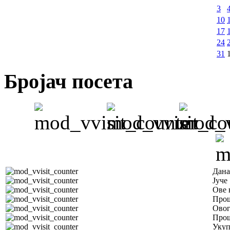
3
10
17
24
31
Бројач посета
Дана
Јуче
Ове 
Прош
Овог
Прош
Уку