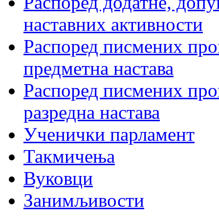
Распоред додатне, допу
наставних активности
Распоред писмених пров
предметна настава
Распоред писмених пров
разредна настава
Ученички парламент
Такмичења
Вуковци
Занимљивости