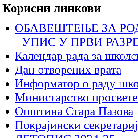
Корисни линкови
ОБАВЕШТЕЊЕ ЗА РО
- УПИС У ПРВИ РАЗР
Календар рада за школс
Дан отворених врата
Информатор о раду шк
Министарство просвете
Општина Стара Пазова
Покрајински секретариј