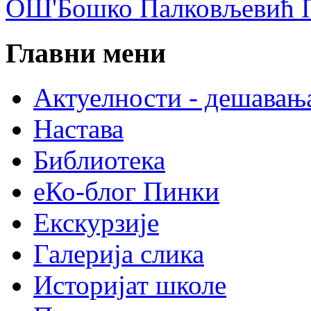
ОШ'Бошко Палковљевић П
Главни мени
Актуелности - дешавањ
Настава
Библиотека
еКо-блог Пинки
Екскурзије
Галерија слика
Историјат школе