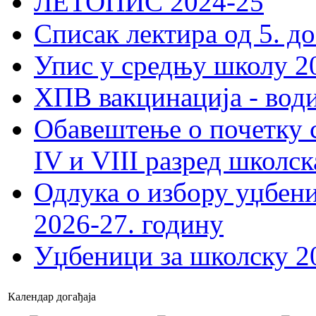
ЛЕТОПИС 2024-25
Списак лектира од 5. до
Упис у средњу школу 20
ХПВ вакцинација - вод
Обавештење о почетку 
IV и VIII разред школск
Одлука о избору уџбеник
2026-27. годину
Уџбеници за школску 2
Календар догађаја