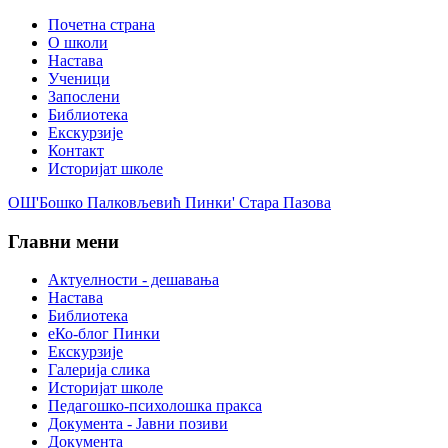
Почетна страна
О школи
Настава
Ученици
Запослени
Библиотека
Екскурзије
Контакт
Историјат школе
ОШ'Бошко Палковљевић Пинки' Стара Пазова
Главни мени
Актуелности - дешавања
Настава
Библиотека
еКо-блог Пинки
Екскурзије
Галерија слика
Историјат школе
Педагошко-психолошка пракса
Документа - Јавни позиви
Документа