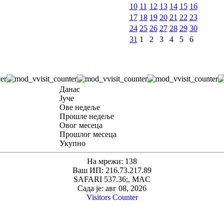
10
11
12
13
14
15
16
17
18
19
20
21
22
23
24
25
26
27
28
29
30
31
1
2
3
4
5
6
Данас
Јуче
Ове недеље
Прошле недеље
Овог месеца
Прошлог месеца
Укупно
На мрежи: 138
Ваш ИП: 216.73.217.89
SAFARI 537.36;, MAC
Сада је: авг 08, 2026
Visitors Counter