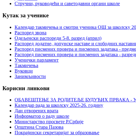
Стручни, руководећи и саветодавни органи школе
Кутак за ученике
Календар такмичења и смотри ученика ОШ за школску 20
Распоред звона
Одељенски распореди 5-8. разред (април)
Распоред додатне, допунске наставе и слободних настав
Распоред писмених провера и писмених задатака - предме
Распоред писмених провера и писмених задатака - разред
Ученички парламент
Такмичења
Вуковци
Занимљивости
Корисни линкови
ОБАВЕШТЕЊЕ ЗА РОДИТЕЉЕ БУДУЋИХ ПРВАКА - У
Календар рада за школску 2025-26. годину
Дан отворених врата
Информатор о раду школе
Министарство просвете Р.Србије
Општина Стара Пазова
Покрајински секретаријат за образовање