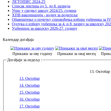
ЛЕТОПИС 2024-25
Списак лектира од 5. до 8. разреда
Упис у средњу школу 2024/25. година
ХПВ вакцинација - водич за родитеље
Обавештење о почетку спровођења избора уџбеника за IV 
Одлука о избору уџбеника за 4. и 8. разред за школску 20
Уџбеници за школску 2026-27. годину
Календар догађаја
Прикажи за ову годину
Прикажи за овај месец
Прика
Догађаји за недељу :
13. Октобар 
13. Октобар
14. Октобар
15. Октобар
16. Октобар
17. Октобар