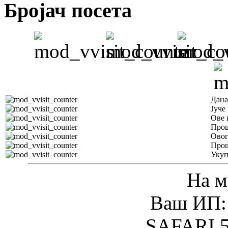
Бројач посета
Дана
Јуче
Ове 
Прош
Овог
Прош
Уку
На м
Ваш ИП: 
SAFARI 5