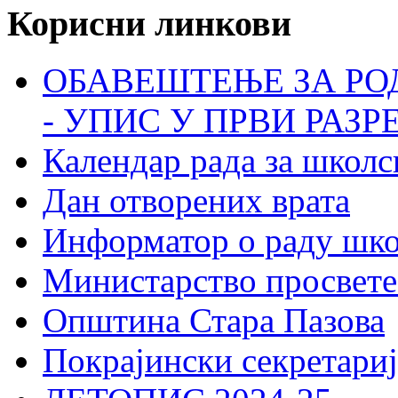
Корисни линкови
ОБАВЕШТЕЊЕ ЗА РО
- УПИС У ПРВИ РАЗР
Календар рада за школс
Дан отворених врата
Информатор о раду шк
Министарство просвете
Општина Стара Пазова
Покрајински секретариј