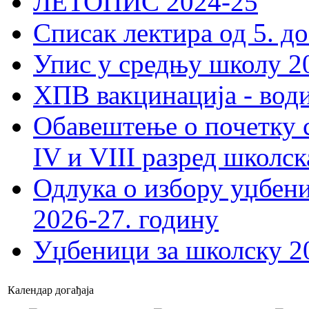
ЛЕТОПИС 2024-25
Списак лектира од 5. до
Упис у средњу школу 20
ХПВ вакцинација - вод
Обавештење о почетку 
IV и VIII разред школск
Одлука о избору уџбеник
2026-27. годину
Уџбеници за школску 2
Календар догађаја