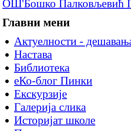
ОШ'Бошко Палковљевић П
Главни мени
Актуелности - дешавањ
Настава
Библиотека
еКо-блог Пинки
Екскурзије
Галерија слика
Историјат школе