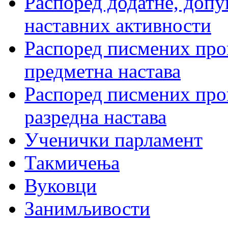
Распоред додатне, допу
наставних активности
Распоред писмених пров
предметна настава
Распоред писмених пров
разредна настава
Ученички парламент
Такмичења
Вуковци
Занимљивости