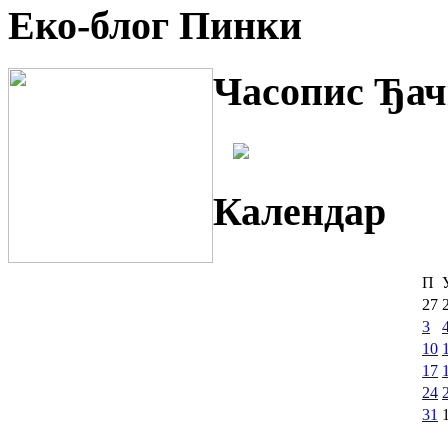
Еко-блог Пинки
Часопис Ђач
Календар
П
27
3
10
17
24
31