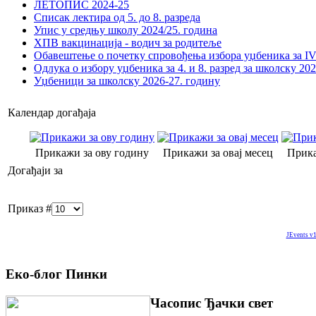
ЛЕТОПИС 2024-25
Списак лектира од 5. до 8. разреда
Упис у средњу школу 2024/25. година
ХПВ вакцинација - водич за родитеље
Обавештење о почетку спровођења избора уџбеника за IV 
Одлука о избору уџбеника за 4. и 8. разред за школску 20
Уџбеници за школску 2026-27. годину
Календар догађаја
Прикажи за ову годину
Прикажи за овај месец
Прика
Догађаји за
Приказ #
JEvents v1
Еко-блог Пинки
Часопис Ђачки свет