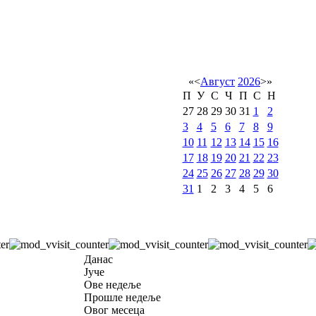
«
<
Август
2026
>
»
П
У
С
Ч
П
С
Н
27
28
29
30
31
1
2
3
4
5
6
7
8
9
10
11
12
13
14
15
16
17
18
19
20
21
22
23
24
25
26
27
28
29
30
31
1
2
3
4
5
6
Данас
Јуче
Ове недеље
Прошле недеље
Овог месеца