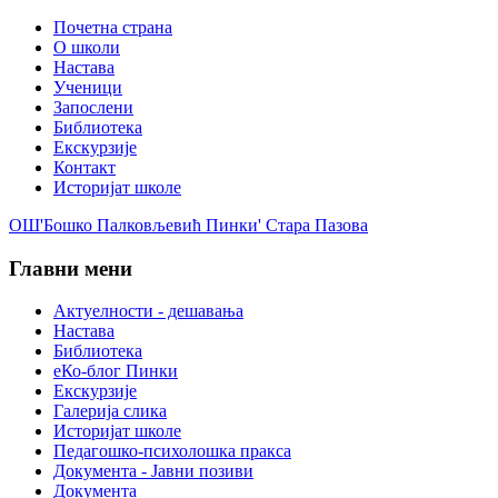
Почетна страна
О школи
Настава
Ученици
Запослени
Библиотека
Екскурзије
Контакт
Историјат школе
ОШ'Бошко Палковљевић Пинки' Стара Пазова
Главни мени
Актуелности - дешавања
Настава
Библиотека
еКо-блог Пинки
Екскурзије
Галерија слика
Историјат школе
Педагошко-психолошка пракса
Документа - Јавни позиви
Документа