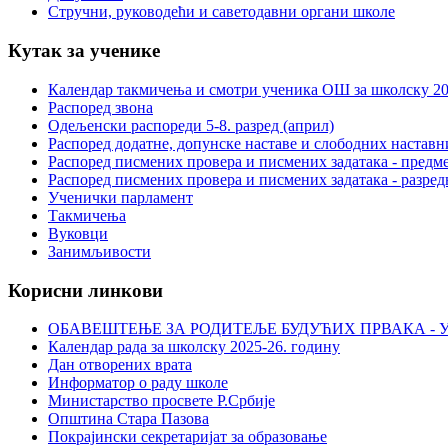
Стручни, руководећи и саветодавни органи школе
Кутак за ученике
Календар такмичења и смотри ученика ОШ за школску 20
Распоред звона
Одељенски распореди 5-8. разред (април)
Распоред додатне, допунске наставе и слободних настав
Распоред писмених провера и писмених задатака - предме
Распоред писмених провера и писмених задатака - разред
Ученички парламент
Такмичења
Вуковци
Занимљивости
Корисни линкови
ОБАВЕШТЕЊЕ ЗА РОДИТЕЉЕ БУДУЋИХ ПРВАКА - У
Календар рада за школску 2025-26. годину
Дан отворених врата
Информатор о раду школе
Министарство просвете Р.Србије
Општина Стара Пазова
Покрајински секретаријат за образовање