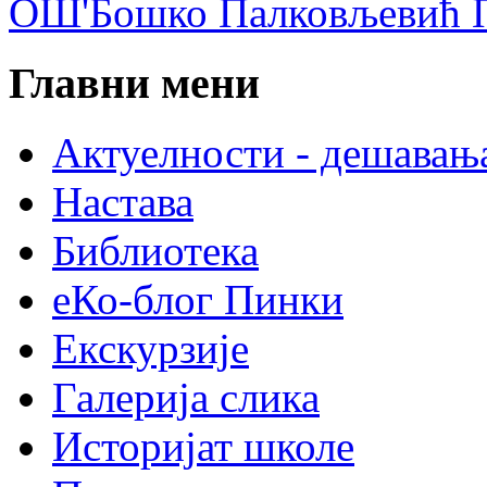
ОШ'Бошко Палковљевић П
Главни мени
Актуелности - дешавањ
Настава
Библиотека
еКо-блог Пинки
Екскурзије
Галерија слика
Историјат школе