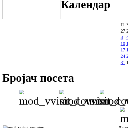
Календар
П
27
3
10
17
24
31
Бројач посета
Дана