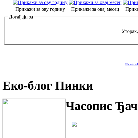
Прикажи за ову годину
Прикажи за овај месец
Прика
Догађаји за
Уторак,
JEvents v1
Еко-блог Пинки
Часопис Ђач