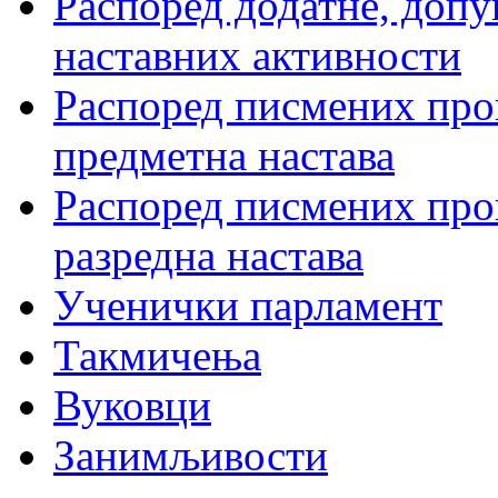
Распоред додатне, допу
наставних активности
Распоред писмених пров
предметна настава
Распоред писмених пров
разредна настава
Ученички парламент
Такмичења
Вуковци
Занимљивости