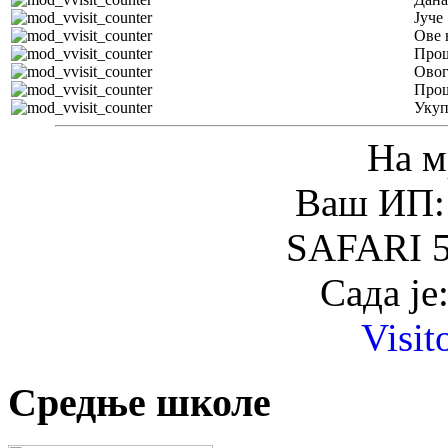
Јуче
Ове 
Прош
Овог
Прош
Уку
На м
Ваш ИП: 
SAFARI 5
Сада је
Visit
Средње школе