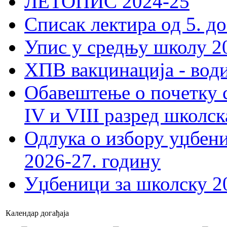
ЛЕТОПИС 2024-25
Списак лектира од 5. до
Упис у средњу школу 20
ХПВ вакцинација - вод
Обавештење о почетку 
IV и VIII разред школск
Одлука о избору уџбеник
2026-27. годину
Уџбеници за школску 2
Календар догађаја