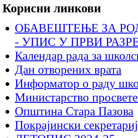
Корисни линкови
ОБАВЕШТЕЊЕ ЗА РО
- УПИС У ПРВИ РАЗР
Календар рада за школс
Дан отворених врата
Информатор о раду шк
Министарство просвете
Општина Стара Пазова
Покрајински секретариј