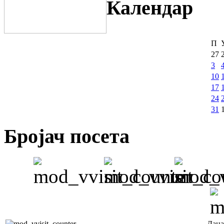
Календар
П
27
3
10
17
24
31
Бројач посета
Дана