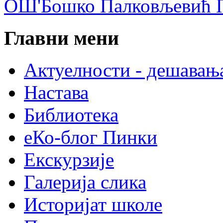
ОШ'Бошко Палковљевић П
Главни мени
Актуелности - дешавањ
Настава
Библиотека
еКо-блог Пинки
Екскурзије
Галерија слика
Историјат школе