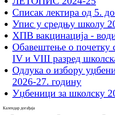
ЛЕТОПИС 2024-25
Списак лектира од 5. до
Упис у средњу школу 20
ХПВ вакцинација - вод
Обавештење о почетку 
IV и VIII разред школск
Одлука о избору уџбеник
2026-27. годину
Уџбеници за школску 2
Календар догађаја