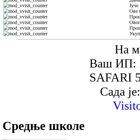
Јуче
Ове 
Прош
Овог
Прош
Уку
На м
Ваш ИП: 
SAFARI 5
Сада је
Visit
Средње школе