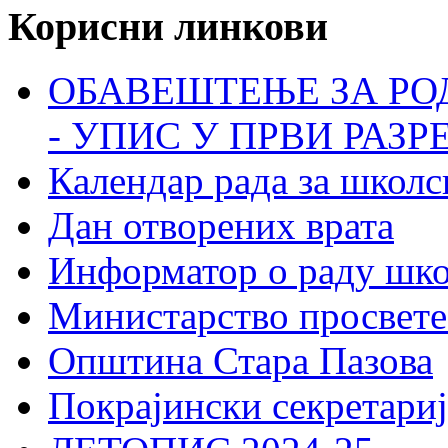
Корисни линкови
ОБАВЕШТЕЊЕ ЗА РО
- УПИС У ПРВИ РАЗР
Календар рада за школс
Дан отворених врата
Информатор о раду шк
Министарство просвете
Општина Стара Пазова
Покрајински секретариј