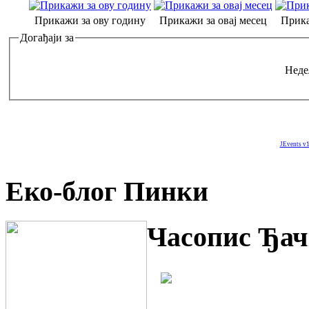
Прикажи за ову годину
Прикажи за овај месец
Прика
Догађаји за
Неде
JEvents v1
Еко-блог Пинки
Часопис Ђач