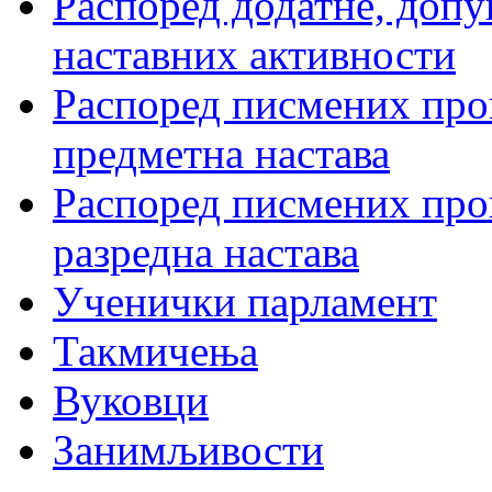
Распоред додатне, допу
наставних активности
Распоред писмених пров
предметна настава
Распоред писмених пров
разредна настава
Ученички парламент
Такмичења
Вуковци
Занимљивости