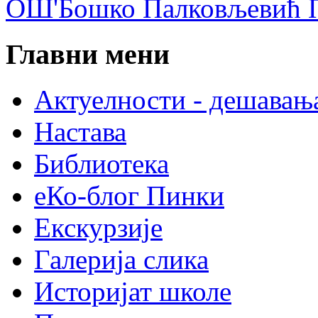
ОШ'Бошко Палковљевић П
Главни мени
Актуелности - дешавањ
Настава
Библиотека
еКо-блог Пинки
Екскурзије
Галерија слика
Историјат школе