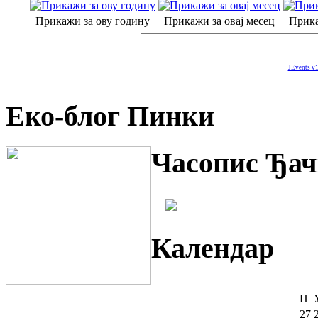
Прикажи за ову годину
Прикажи за овај месец
Прика
JEvents v1
Еко-блог Пинки
Часопис Ђач
Календар
П
27