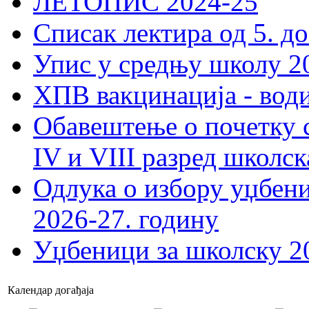
ЛЕТОПИС 2024-25
Списак лектира од 5. до
Упис у средњу школу 20
ХПВ вакцинација - вод
Обавештење о почетку 
IV и VIII разред школск
Одлука о избору уџбеник
2026-27. годину
Уџбеници за школску 2
Календар догађаја