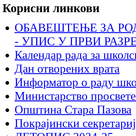
Корисни линкови
ОБАВЕШТЕЊЕ ЗА РО
- УПИС У ПРВИ РАЗР
Календар рада за школс
Дан отворених врата
Информатор о раду шк
Министарство просвете
Општина Стара Пазова
Покрајински секретариј