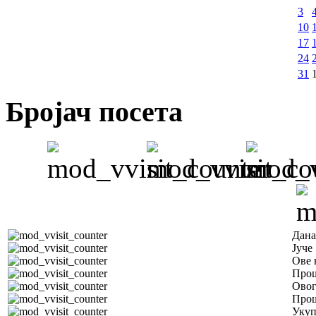
3
10
17
24
31
Бројач посета
Дана
Јуче
Ове 
Прош
Овог
Прош
Уку