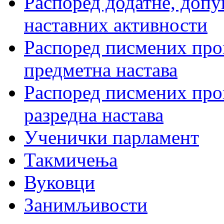
Распоред додатне, допу
наставних активности
Распоред писмених пров
предметна настава
Распоред писмених пров
разредна настава
Ученички парламент
Такмичења
Вуковци
Занимљивости