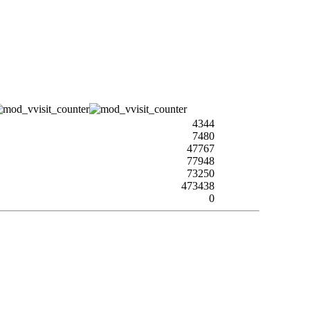
4344
7480
47767
77948
73250
473438
0