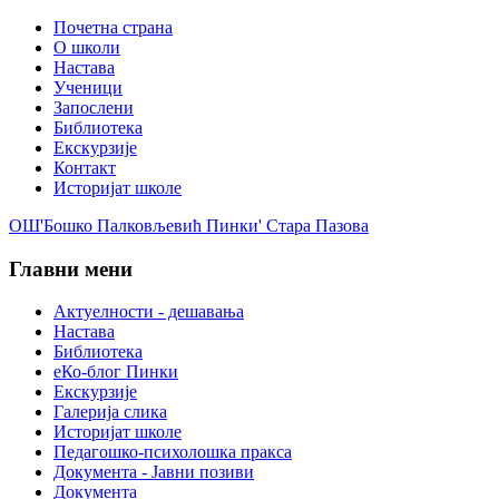
Почетна страна
О школи
Настава
Ученици
Запослени
Библиотека
Екскурзије
Контакт
Историјат школе
ОШ'Бошко Палковљевић Пинки' Стара Пазова
Главни мени
Актуелности - дешавања
Настава
Библиотека
еКо-блог Пинки
Екскурзије
Галерија слика
Историјат школе
Педагошко-психолошка пракса
Документа - Јавни позиви
Документа