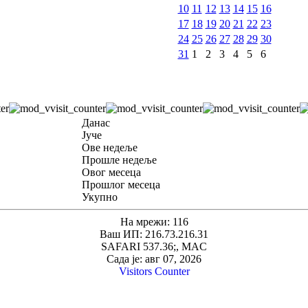
10
11
12
13
14
15
16
17
18
19
20
21
22
23
24
25
26
27
28
29
30
31
1
2
3
4
5
6
Данас
Јуче
Ове недеље
Прошле недеље
Овог месеца
Прошлог месеца
Укупно
На мрежи: 116
Ваш ИП: 216.73.216.31
SAFARI 537.36;, MAC
Сада је: авг 07, 2026
Visitors Counter