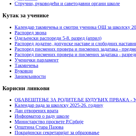
Стручни, руководећи и саветодавни органи школе
Кутак за ученике
Календар такмичења и смотри ученика ОШ за школску 20
Распоред звона
Одељенски распореди 5-8. разред (април)
Распоред додатне, допунске наставе и слободних настав
Распоред писмених провера и писмених задатака - предме
Распоред писмених провера и писмених задатака - разред
Ученички парламент
Такмичења
Вуковци
Занимљивости
Корисни линкови
ОБАВЕШТЕЊЕ ЗА РОДИТЕЉЕ БУДУЋИХ ПРВАКА - У
Календар рада за школску 2025-26. годину
Дан отворених врата
Информатор о раду школе
Министарство просвете Р.Србије
Општина Стара Пазова
Покрајински секретаријат за образовање