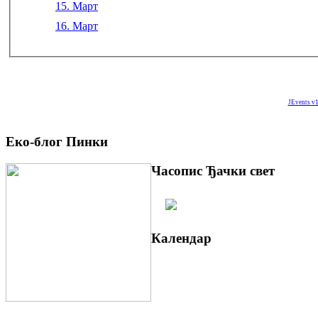
15. Март
16. Март
JEvents v1
Еко-блог Пинки
Часопис Ђачки свет
Календар