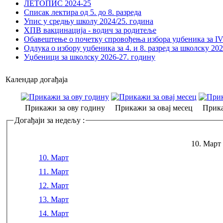
ЛЕТОПИС 2024-25
Списак лектира од 5. до 8. разреда
Упис у средњу школу 2024/25. година
ХПВ вакцинација - водич за родитеље
Обавештење о почетку спровођења избора уџбеника за IV 
Одлука о избору уџбеника за 4. и 8. разред за школску 20
Уџбеници за школску 2026-27. годину
Календар догађаја
Прикажи за ову годину
Прикажи за овај месец
Прика
Догађаји за недељу :
10. Март 
10. Март
11. Март
12. Март
13. Март
14. Март