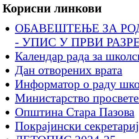
Корисни линкови
ОБАВЕШТЕЊЕ ЗА РО
- УПИС У ПРВИ РАЗР
Календар рада за школс
Дан отворених врата
Информатор о раду шк
Министарство просвете
Општина Стара Пазова
Покрајински секретариј