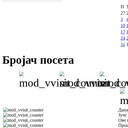
П
27
3
10
17
24
31
Бројач посета
Дана
Јуче
Ове 
Прош