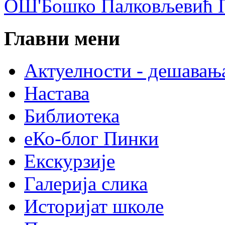
ОШ'Бошко Палковљевић П
Главни мени
Актуелности - дешавањ
Настава
Библиотека
еКо-блог Пинки
Екскурзије
Галерија слика
Историјат школе