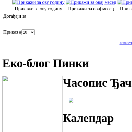
Прикажи за ову годину
Прикажи за овај месец
Прика
Догађаји за
Приказ #
JEvents v1
Еко-блог Пинки
Часопис Ђач
Календар