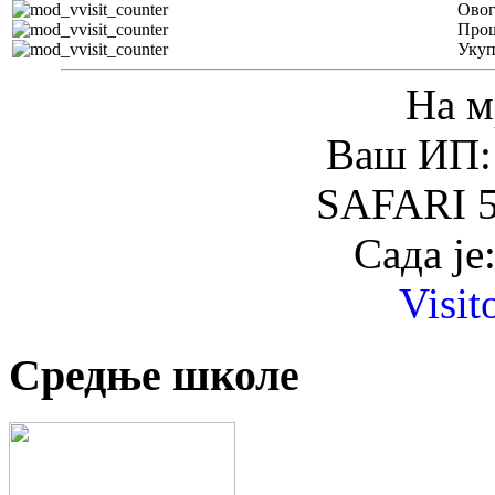
Овог
Прош
Уку
На м
Ваш ИП: 
SAFARI 5
Сада је
Visit
Средње школе