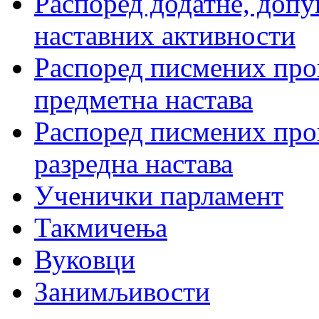
Распоред додатне, допу
наставних активности
Распоред писмених пров
предметна настава
Распоред писмених пров
разредна настава
Ученички парламент
Такмичења
Вуковци
Занимљивости