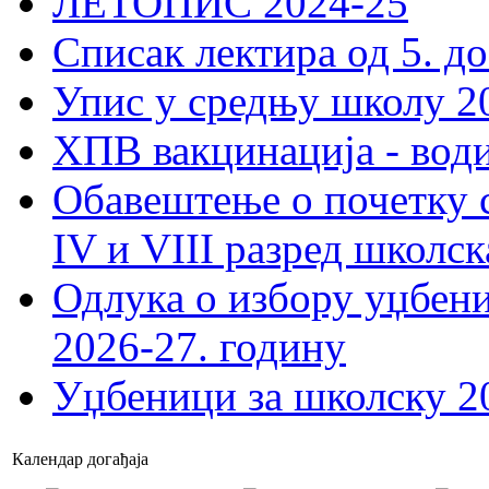
ЛЕТОПИС 2024-25
Списак лектира од 5. до
Упис у средњу школу 20
ХПВ вакцинација - вод
Обавештење о почетку 
IV и VIII разред школск
Одлука о избору уџбеник
2026-27. годину
Уџбеници за школску 2
Календар догађаја