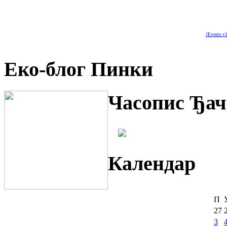
JEvents v1
Еко-блог Пинки
Часопис Ђач
Календар
П
27
3