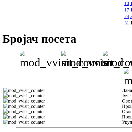
10
17
24
31
Бројач посета
Дана
Јуче
Ове 
Прош
Овог
Прош
Уку