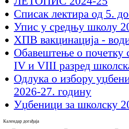
ЛЕТОПИС 2024-25
Списак лектира од 5. до
Упис у средњу школу 20
ХПВ вакцинација - вод
Обавештење о почетку 
IV и VIII разред школск
Одлука о избору уџбеник
2026-27. годину
Уџбеници за школску 2
Календар догађаја