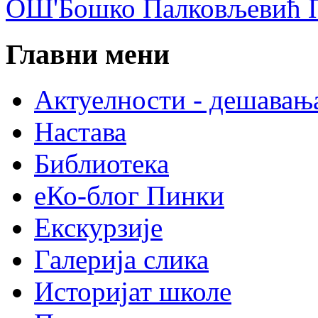
ОШ'Бошко Палковљевић П
Главни мени
Актуелности - дешавањ
Настава
Библиотека
еКо-блог Пинки
Екскурзије
Галерија слика
Историјат школе