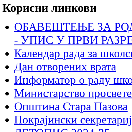
Корисни линкови
ОБАВЕШТЕЊЕ ЗА РО
- УПИС У ПРВИ РАЗР
Календар рада за школс
Дан отворених врата
Информатор о раду шк
Министарство просвете
Општина Стара Пазова
Покрајински секретариј