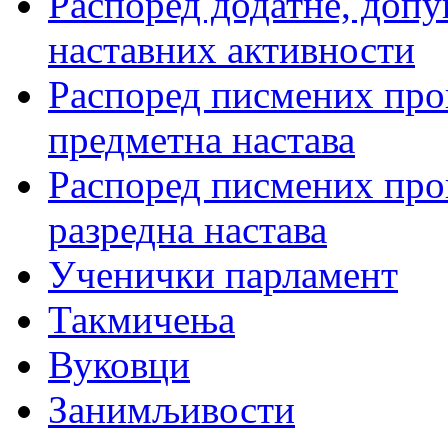
Распоред додатне, допу
наставних активности
Распоред писмених пров
предметна настава
Распоред писмених пров
разредна настава
Ученички парламент
Такмичења
Вуковци
Занимљивости