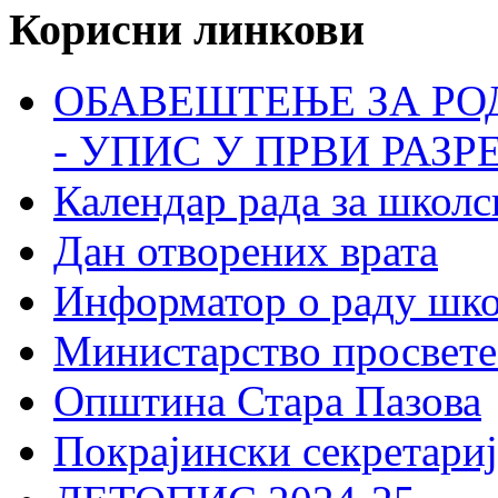
Корисни линкови
ОБАВЕШТЕЊЕ ЗА РО
- УПИС У ПРВИ РАЗР
Календар рада за школс
Дан отворених врата
Информатор о раду шк
Министарство просвете
Општина Стара Пазова
Покрајински секретариј