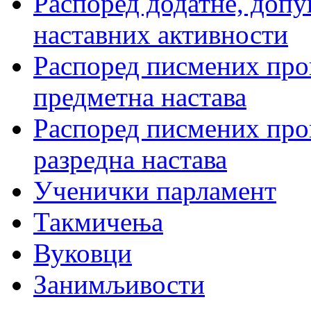
Распоред додатне, допу
наставних активности
Распоред писмених пров
предметна настава
Распоред писмених пров
разредна настава
Ученички парламент
Такмичења
Вуковци
Занимљивости