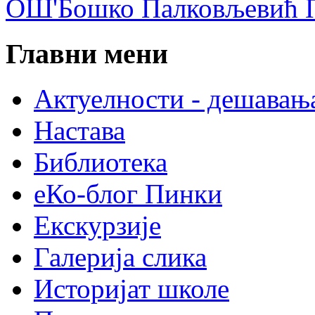
ОШ'Бошко Палковљевић П
Главни мени
Актуелности - дешавањ
Настава
Библиотека
еКо-блог Пинки
Екскурзије
Галерија слика
Историјат школе