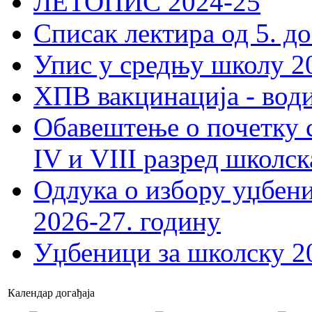
ЛЕТОПИС 2024-25
Списак лектира од 5. до
Упис у средњу школу 20
ХПВ вакцинација - вод
Обавештење о почетку 
IV и VIII разред школск
Одлука о избору уџбеник
2026-27. годину
Уџбеници за школску 2
Календар догађаја