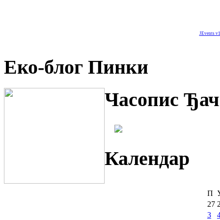
JEvents v1
Еко-блог Пинки
Часопис Ђач
Календар
П
27
3