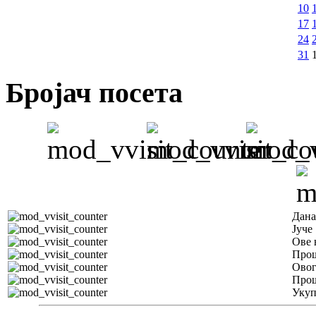
10
17
24
31
Бројач посета
Дана
Јуче
Ове 
Прош
Овог
Прош
Уку