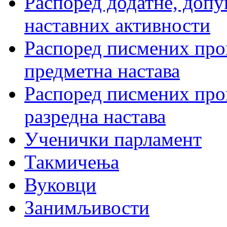
Распоред додатне, допу
наставних активности
Распоред писмених пров
предметна настава
Распоред писмених пров
разредна настава
Ученички парламент
Такмичења
Вуковци
Занимљивости