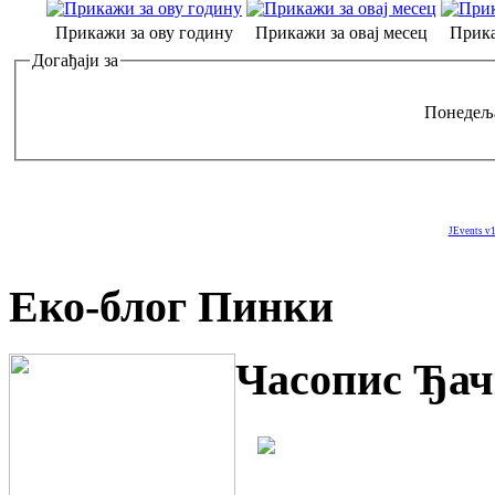
Прикажи за ову годину
Прикажи за овај месец
Прика
Догађаји за
Понедеља
JEvents v1
Еко-блог Пинки
Часопис Ђач