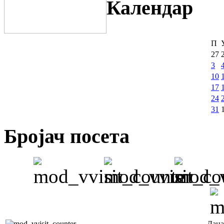
Календар
П
27
3
10
17
24
31
Бројач посета
Дана