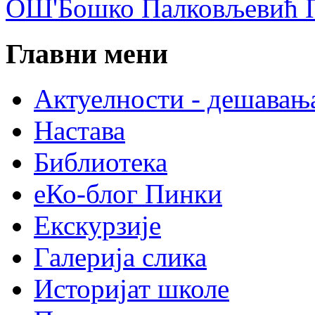
ОШ'Бошко Палковљевић П
Главни мени
Актуелности - дешавањ
Настава
Библиотека
еКо-блог Пинки
Екскурзије
Галерија слика
Историјат школе