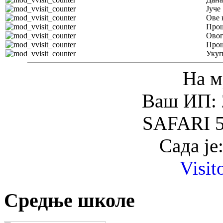
Јуче
Ове 
Прош
Овог
Прош
Уку
На м
Ваш ИП: 
SAFARI 5
Сада је
Visit
Средње школе