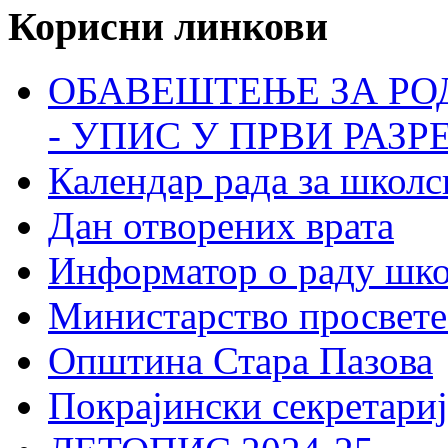
Корисни линкови
ОБАВЕШТЕЊЕ ЗА РО
- УПИС У ПРВИ РАЗР
Календар рада за школс
Дан отворених врата
Информатор о раду шк
Министарство просвете
Општина Стара Пазова
Покрајински секретариј