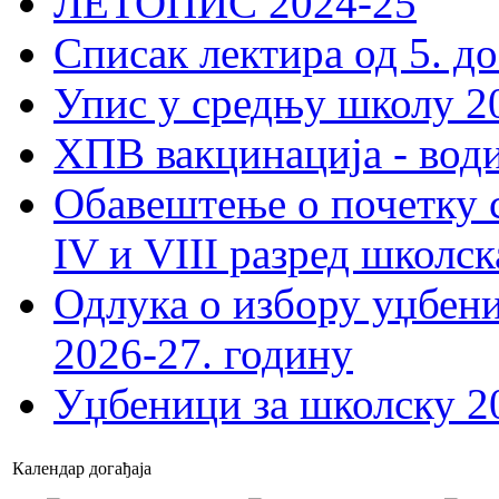
ЛЕТОПИС 2024-25
Списак лектира од 5. до
Упис у средњу школу 20
ХПВ вакцинација - вод
Обавештење о почетку 
IV и VIII разред школск
Одлука о избору уџбеник
2026-27. годину
Уџбеници за школску 2
Календар догађаја