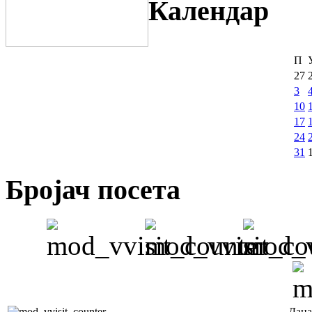
Календар
П
27
3
10
17
24
31
Бројач посета
Дана