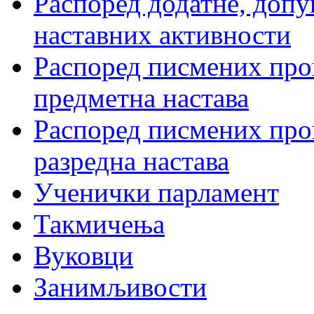
Распоред додатне, допу
наставних активности
Распоред писмених пров
предметна настава
Распоред писмених пров
разредна настава
Ученички парламент
Такмичења
Вуковци
Занимљивости