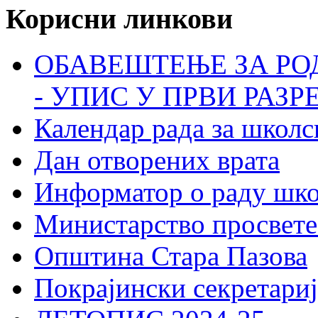
Корисни линкови
ОБАВЕШТЕЊЕ ЗА РО
- УПИС У ПРВИ РАЗР
Календар рада за школс
Дан отворених врата
Информатор о раду шк
Министарство просвете
Општина Стара Пазова
Покрајински секретариј