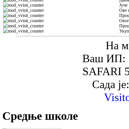
Јуче
Ове 
Прош
Овог
Прош
Уку
На м
Ваш ИП: 
SAFARI 5
Сада је
Visit
Средње школе