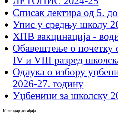
ЛЕТОПИС 2024-25
Списак лектира од 5. до
Упис у средњу школу 20
ХПВ вакцинација - вод
Обавештење о почетку 
IV и VIII разред школск
Одлука о избору уџбеник
2026-27. годину
Уџбеници за школску 2
Календар догађаја