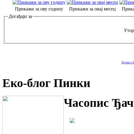
Прикажи за ову годину
Прикажи за овај месец
Прика
Догађаји за
Утор
JEvents v1
Еко-блог Пинки
Часопис Ђач