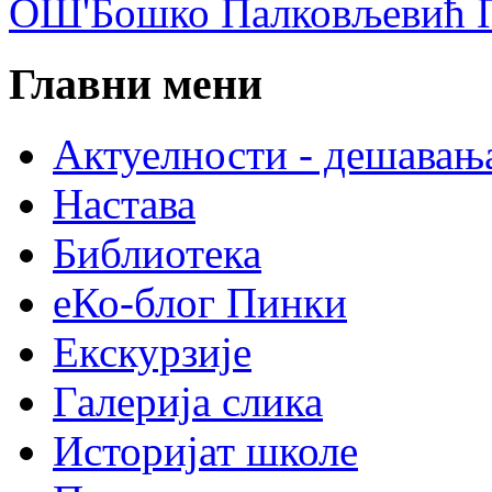
ОШ'Бошко Палковљевић П
Главни мени
Актуелности - дешавањ
Настава
Библиотека
еКо-блог Пинки
Екскурзије
Галерија слика
Историјат школе