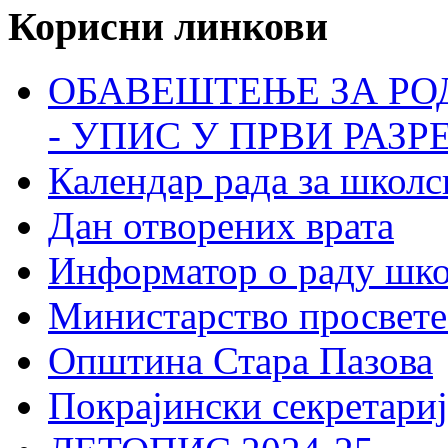
Корисни линкови
ОБАВЕШТЕЊЕ ЗА РО
- УПИС У ПРВИ РАЗР
Календар рада за школс
Дан отворених врата
Информатор о раду шк
Министарство просвете
Општина Стара Пазова
Покрајински секретариј