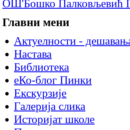
ОШ'Бошко Палковљевић П
Главни мени
Актуелности - дешавањ
Настава
Библиотека
еКо-блог Пинки
Екскурзије
Галерија слика
Историјат школе