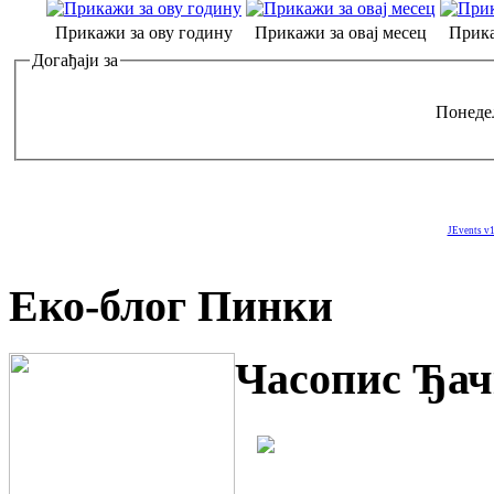
Прикажи за ову годину
Прикажи за овај месец
Прика
Догађаји за
Понеде
JEvents v1
Еко-блог Пинки
Часопис Ђач