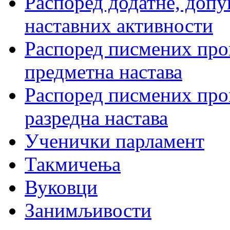
Распоред додатне, допу
наставних активности
Распоред писмених пров
предметна настава
Распоред писмених пров
разредна настава
Ученички парламент
Такмичења
Вуковци
Занимљивости