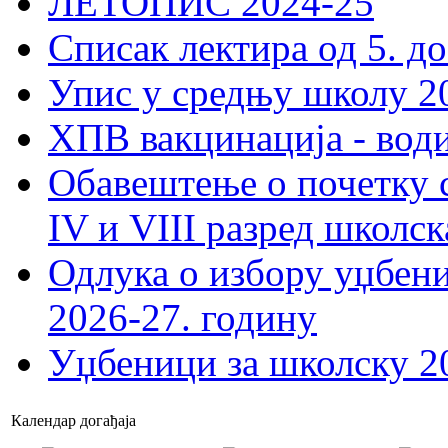
ЛЕТОПИС 2024-25
Списак лектира од 5. до
Упис у средњу школу 20
ХПВ вакцинација - вод
Обавештење о почетку 
IV и VIII разред школск
Одлука о избору уџбеник
2026-27. годину
Уџбеници за школску 2
Календар догађаја