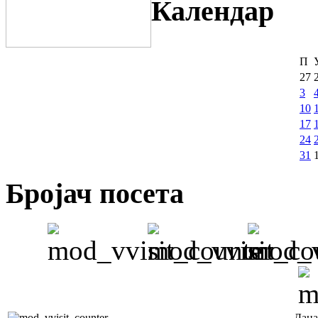
Календар
П
27
3
10
17
24
31
Бројач посета
Дана