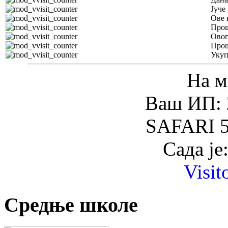
Јуче
Ове 
Прош
Овог
Прош
Уку
На м
Ваш ИП: 
SAFARI 5
Сада је
Visit
Средње школе