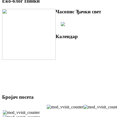
Еко-блог Пинки
Часопис Ђачки свет
Календар
Бројач посета