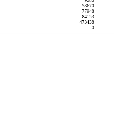
9280
58670
77948
84153
473438
0