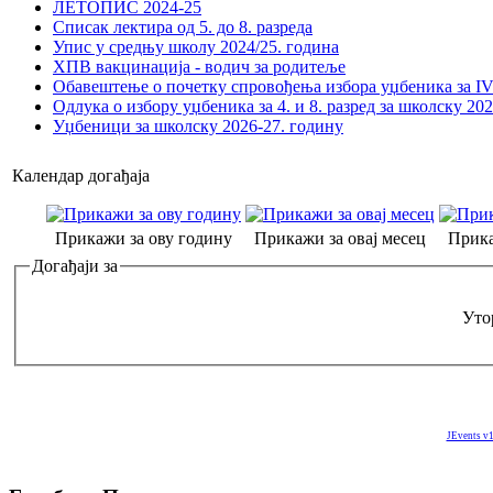
ЛЕТОПИС 2024-25
Списак лектира од 5. до 8. разреда
Упис у средњу школу 2024/25. година
ХПВ вакцинација - водич за родитеље
Обавештење о почетку спровођења избора уџбеника за IV 
Одлука о избору уџбеника за 4. и 8. разред за школску 20
Уџбеници за школску 2026-27. годину
Календар догађаја
Прикажи за ову годину
Прикажи за овај месец
Прика
Догађаји за
Утор
JEvents v1