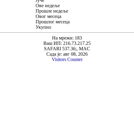
Јуче
Ове недеље
Прошле недеље
Овог месеца
Прошлог месеца
Укупно
На мрежи: 183
Ваш ИП: 216.73.217.25
SAFARI 537.36;, MAC
Сада је: авг 08, 2026
Visitors Counter