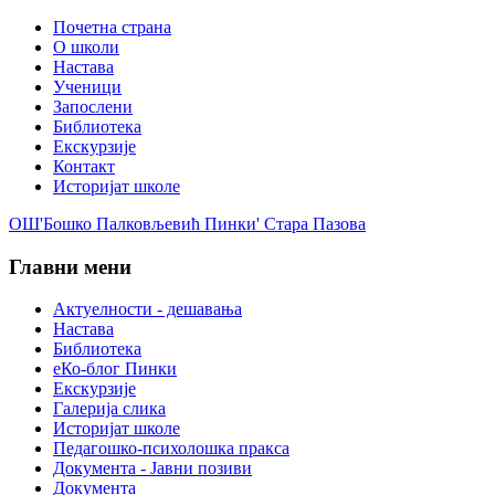
Почетна страна
О школи
Настава
Ученици
Запослени
Библиотека
Екскурзије
Контакт
Историјат школе
ОШ'Бошко Палковљевић Пинки' Стара Пазова
Главни мени
Актуелности - дешавања
Настава
Библиотека
еКо-блог Пинки
Екскурзије
Галерија слика
Историјат школе
Педагошко-психолошка пракса
Документа - Јавни позиви
Документа