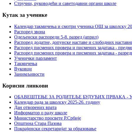
Стручни, руководећи и саветодавни органи школе
Кутак за ученике
Календар такмичења и смотри ученика ОШ за школску 20
Распоред звона
Одељенски распореди 5-8. разред (април)
Распоред додатне, допунске наставе и слободних настав
Распоред писмених провера и писмених задатака - предме
Распоред писмених провера и писмених задатака - разред
Ученички парламент
Такмичења
Вуковци
Занимљивости
Корисни линкови
ОБАВЕШТЕЊЕ ЗА РОДИТЕЉЕ БУДУЋИХ ПРВАКА - У
Календар рада за школску 2025-26. годину
Дан отворених врата
Информатор о раду школе
Министарство просвете Р.Србије
Општина Стара Пазова
Покрајински секретаријат за образовање