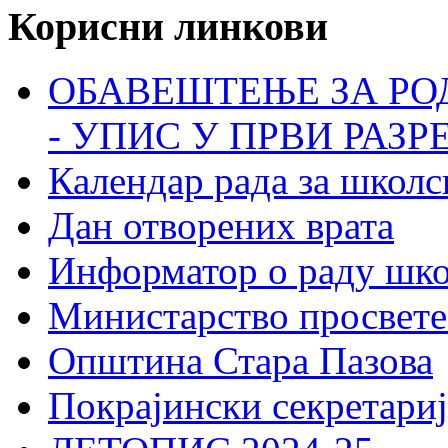
Корисни линкови
ОБАВЕШТЕЊЕ ЗА РО
- УПИС У ПРВИ РАЗР
Календар рада за школс
Дан отворених врата
Информатор о раду шк
Министарство просвете
Општина Стара Пазова
Покрајински секретариј