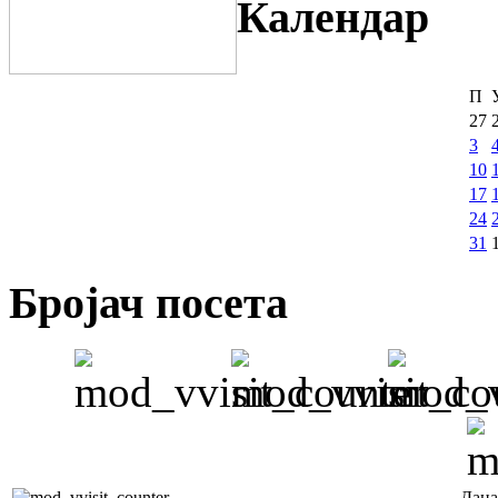
Календар
П
27
3
10
17
24
31
Бројач посета
Дана