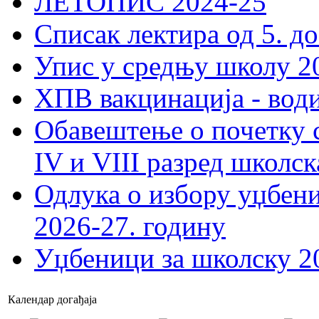
ЛЕТОПИС 2024-25
Списак лектира од 5. до
Упис у средњу школу 20
ХПВ вакцинација - вод
Обавештење о почетку 
IV и VIII разред школск
Одлука о избору уџбеник
2026-27. годину
Уџбеници за школску 2
Календар догађаја