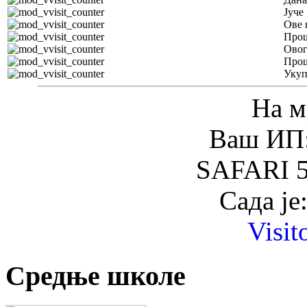
Јуче
Ове 
Прош
Овог
Прош
Уку
На м
Ваш ИП:
SAFARI 5
Сада је
Visit
Средње школе