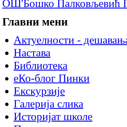
ОШ'Бошко Палковљевић П
Главни мени
Актуелности - дешавањ
Настава
Библиотека
еКо-блог Пинки
Екскурзије
Галерија слика
Историјат школе