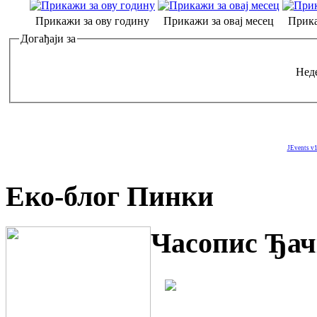
Прикажи за ову годину
Прикажи за овај месец
Прика
Догађаји за
Неде
JEvents v1
Еко-блог Пинки
Часопис Ђач