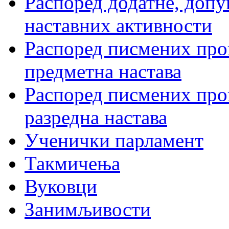
Распоред додатне, допу
наставних активности
Распоред писмених пров
предметна настава
Распоред писмених пров
разредна настава
Ученички парламент
Такмичења
Вуковци
Занимљивости