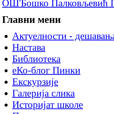
ОШ'Бошко Палковљевић П
Главни мени
Актуелности - дешавањ
Настава
Библиотека
еКо-блог Пинки
Екскурзије
Галерија слика
Историјат школе