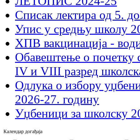
ЛЕТОПИС 2024-25
Списак лектира од 5. до
Упис у средњу школу 20
ХПВ вакцинација - вод
Обавештење о почетку 
IV и VIII разред школск
Одлука о избору уџбеник
2026-27. годину
Уџбеници за школску 2
Календар догађаја