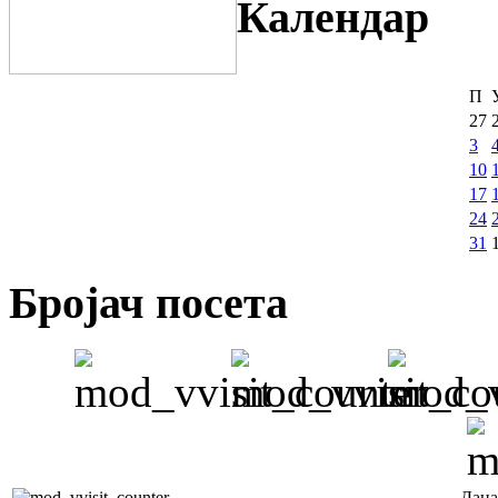
Календар
П
27
3
10
17
24
31
Бројач посета
Дана