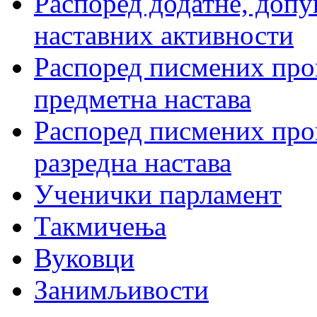
Распоред додатне, допу
наставних активности
Распоред писмених пров
предметна настава
Распоред писмених пров
разредна настава
Ученички парламент
Такмичења
Вуковци
Занимљивости