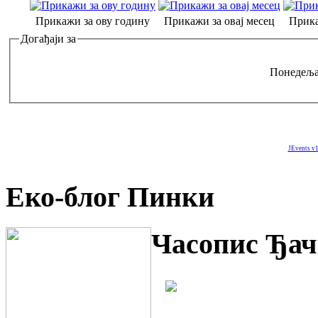
Прикажи за ову годину
Прикажи за овај месец
Прика
Догађаји за
Понедеља
JEvents v1
Еко-блог Пинки
Часопис Ђач