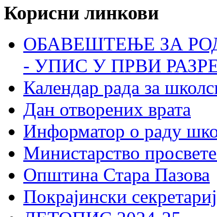
Корисни линкови
ОБАВЕШТЕЊЕ ЗА РО
- УПИС У ПРВИ РАЗР
Календар рада за школс
Дан отворених врата
Информатор о раду шк
Министарство просвете
Општина Стара Пазова
Покрајински секретариј