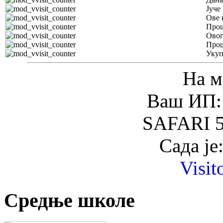
Јуче
Ове 
Прош
Овог
Прош
Уку
На м
Ваш ИП: 
SAFARI 5
Сада је
Visit
Средње школе