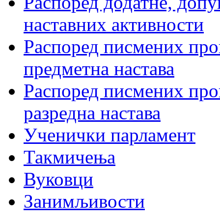
Распоред додатне, допу
наставних активности
Распоред писмених пров
предметна настава
Распоред писмених пров
разредна настава
Ученички парламент
Такмичења
Вуковци
Занимљивости