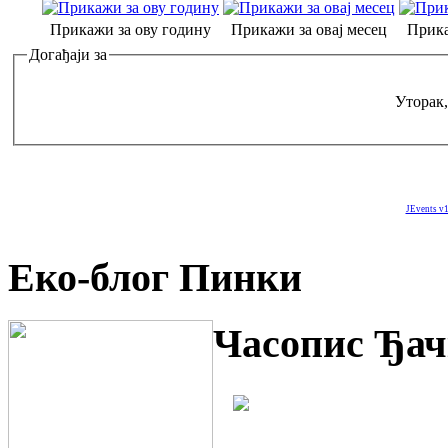
Прикажи за ову годину
Прикажи за овај месец
Прика
Догађаји за
Уторак,
JEvents v1
Еко-блог Пинки
Часопис Ђач