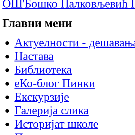
ОШ'Бошко Палковљевић П
Главни мени
Актуелности - дешавањ
Настава
Библиотека
еКо-блог Пинки
Екскурзије
Галерија слика
Историјат школе