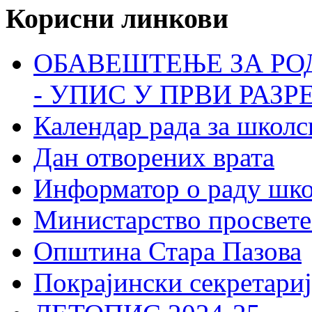
Корисни линкови
ОБАВЕШТЕЊЕ ЗА РО
- УПИС У ПРВИ РАЗР
Календар рада за школс
Дан отворених врата
Информатор о раду шк
Министарство просвете
Општина Стара Пазова
Покрајински секретариј