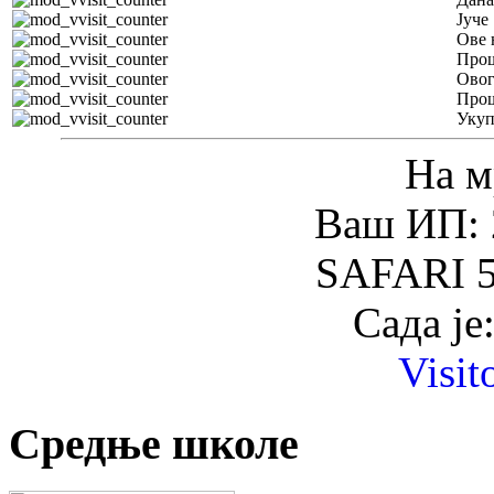
Јуче
Ове 
Прош
Овог
Прош
Уку
На м
Ваш ИП: 
SAFARI 5
Сада је
Visit
Средње школе