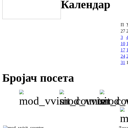
Календар
П
27
3
10
17
24
31
Бројач посета
Дана