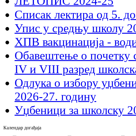
ЛЕТОПИС 2024-25
Списак лектира од 5. до
Упис у средњу школу 20
ХПВ вакцинација - вод
Обавештење о почетку 
IV и VIII разред школск
Одлука о избору уџбеник
2026-27. годину
Уџбеници за школску 2
Календар догађаја