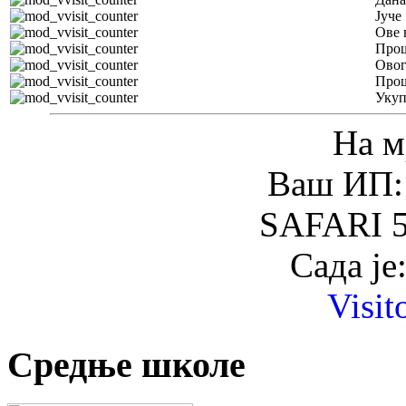
Јуче
Ове 
Прош
Овог
Прош
Уку
На м
Ваш ИП: 
SAFARI 5
Сада је
Visit
Средње школе