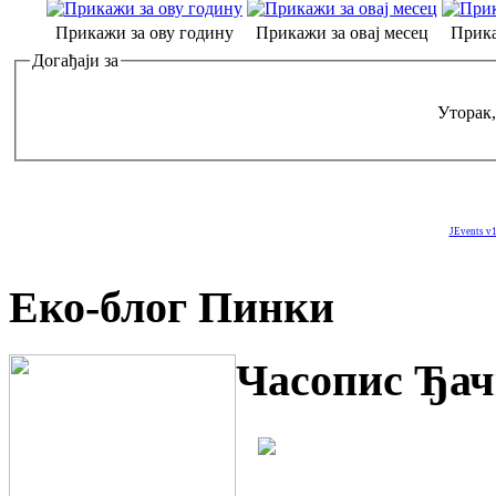
Прикажи за ову годину
Прикажи за овај месец
Прика
Догађаји за
Уторак,
JEvents v1
Еко-блог Пинки
Часопис Ђач