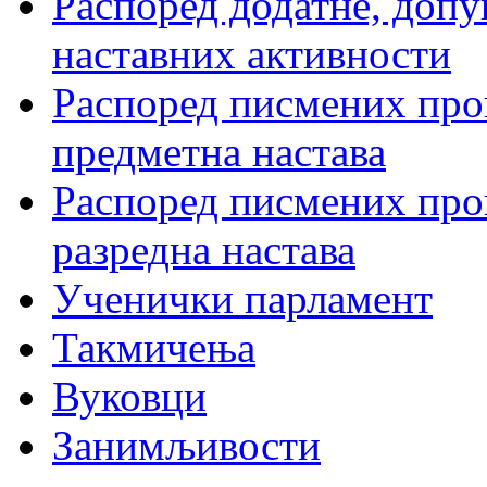
Распоред додатне, допу
наставних активности
Распоред писмених пров
предметна настава
Распоред писмених пров
разредна настава
Ученички парламент
Такмичења
Вуковци
Занимљивости