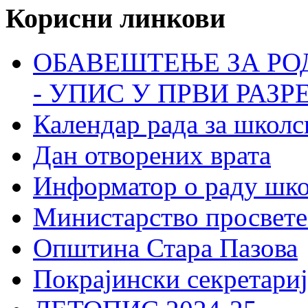
Корисни линкови
ОБАВЕШТЕЊЕ ЗА РО
- УПИС У ПРВИ РАЗР
Календар рада за школс
Дан отворених врата
Информатор о раду шк
Министарство просвете
Општина Стара Пазова
Покрајински секретариј