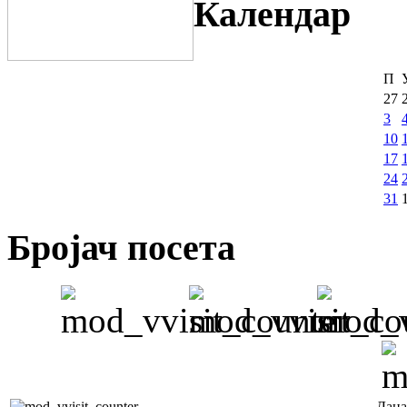
Календар
П
27
3
10
17
24
31
Бројач посета
Дана