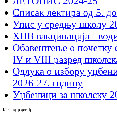
ЛЕТОПИС 2024-25
Списак лектира од 5. до
Упис у средњу школу 20
ХПВ вакцинација - вод
Обавештење о почетку 
IV и VIII разред школск
Одлука о избору уџбеник
2026-27. годину
Уџбеници за школску 2
Календар догађаја