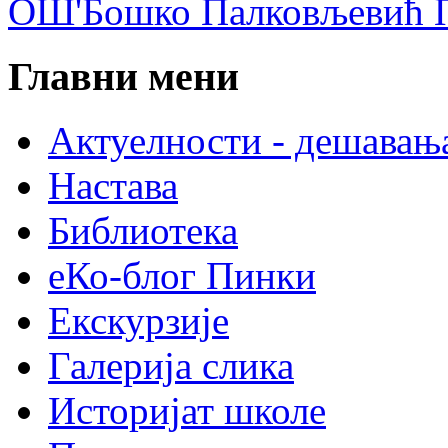
ОШ'Бошко Палковљевић П
Главни мени
Актуелности - дешавањ
Настава
Библиотека
еКо-блог Пинки
Екскурзије
Галерија слика
Историјат школе