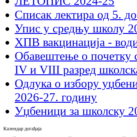
ЛЕТОПИС 2024-25
Списак лектира од 5. до
Упис у средњу школу 20
ХПВ вакцинација - вод
Обавештење о почетку 
IV и VIII разред школск
Одлука о избору уџбеник
2026-27. годину
Уџбеници за школску 2
Календар догађаја