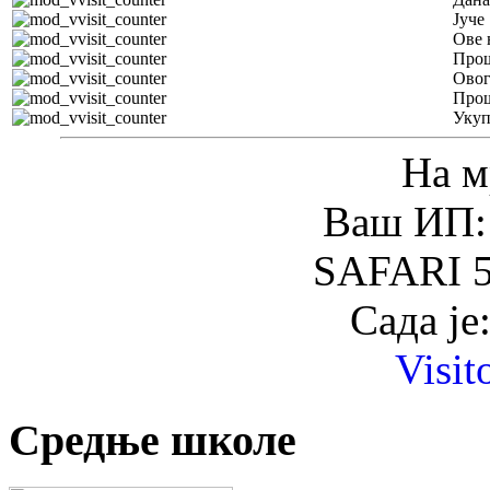
Јуче
Ове 
Прош
Овог
Прош
Уку
На м
Ваш ИП: 
SAFARI 5
Сада је
Visit
Средње школе