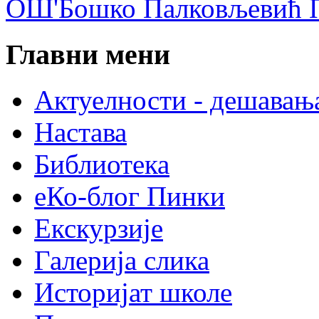
ОШ'Бошко Палковљевић П
Главни мени
Актуелности - дешавањ
Настава
Библиотека
еКо-блог Пинки
Екскурзије
Галерија слика
Историјат школе