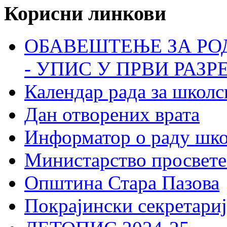
Корисни линкови
ОБАВЕШТЕЊЕ ЗА РО
- УПИС У ПРВИ РАЗР
Календар рада за школс
Дан отворених врата
Информатор о раду шк
Министарство просвете
Општина Стара Пазова
Покрајински секретариј