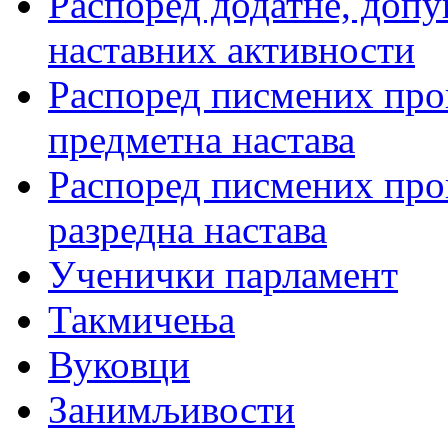
Распоред додатне, допу
наставних активности
Распоред писмених пров
предметна настава
Распоред писмених пров
разредна настава
Ученички парламент
Такмичења
Вуковци
Занимљивости