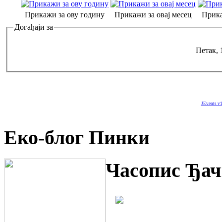
Прикажи за ову годину
Прикажи за овај месец
Прика
Догађаји за
Петак, 
JEvents v1
Еко-блог Пинки
Часопис Ђач