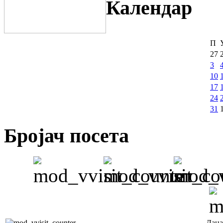
Календар
П
27
3
10
17
24
31
Бројач посета
Дана