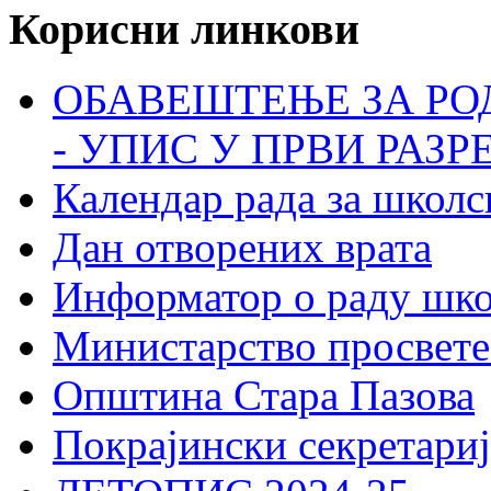
Корисни линкови
ОБАВЕШТЕЊЕ ЗА РО
- УПИС У ПРВИ РАЗР
Календар рада за школс
Дан отворених врата
Информатор о раду шк
Министарство просвете
Општина Стара Пазова
Покрајински секретариј