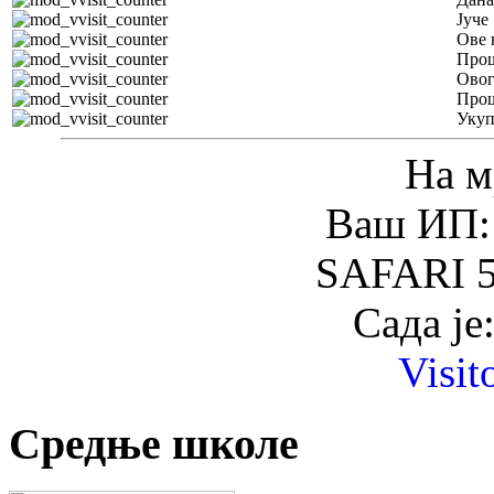
Јуче
Ове 
Прош
Овог
Прош
Уку
На м
Ваш ИП: 
SAFARI 5
Сада је
Visit
Средње школе