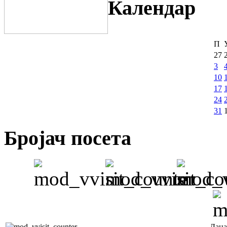
Календар
П
27
3
10
17
24
31
Бројач посета
Дана