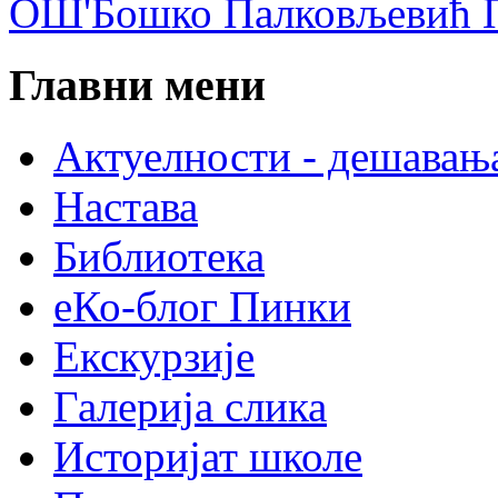
ОШ'Бошко Палковљевић П
Главни мени
Актуелности - дешавањ
Настава
Библиотека
еКо-блог Пинки
Екскурзије
Галерија слика
Историјат школе