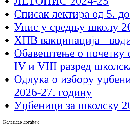
ЛЕТОПИС 2024-25
Списак лектира од 5. до
Упис у средњу школу 20
ХПВ вакцинација - вод
Обавештење о почетку 
IV и VIII разред школск
Одлука о избору уџбеник
2026-27. годину
Уџбеници за школску 2
Календар догађаја