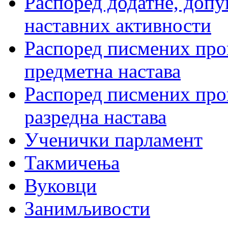
Распоред додатне, допу
наставних активности
Распоред писмених пров
предметна настава
Распоред писмених пров
разредна настава
Ученички парламент
Такмичења
Вуковци
Занимљивости