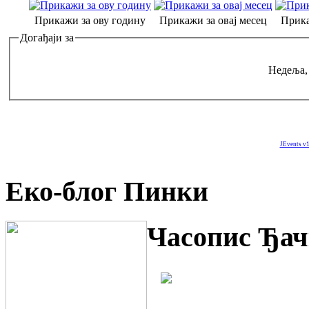
Прикажи за ову годину
Прикажи за овај месец
Прика
Догађаји за
Недеља,
JEvents v1
Еко-блог Пинки
Часопис Ђач