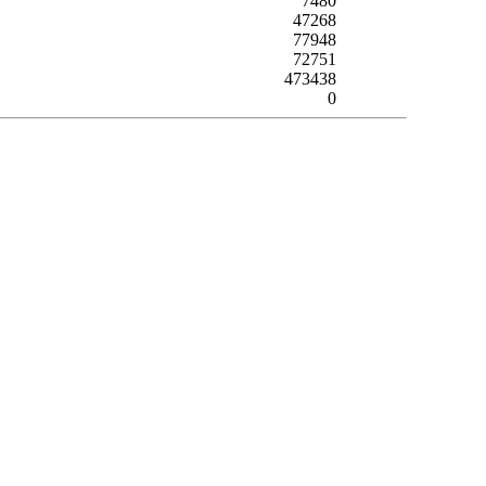
7480
47268
77948
72751
473438
0