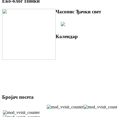
Еко-блог Пинки
Часопис Ђачки свет
Календар
Бројач посета