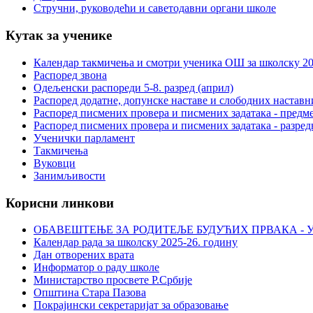
Стручни, руководећи и саветодавни органи школе
Кутак за ученике
Календар такмичења и смотри ученика ОШ за школску 20
Распоред звона
Одељенски распореди 5-8. разред (април)
Распоред додатне, допунске наставе и слободних настав
Распоред писмених провера и писмених задатака - предме
Распоред писмених провера и писмених задатака - разред
Ученички парламент
Такмичења
Вуковци
Занимљивости
Корисни линкови
ОБАВЕШТЕЊЕ ЗА РОДИТЕЉЕ БУДУЋИХ ПРВАКА - У
Календар рада за школску 2025-26. годину
Дан отворених врата
Информатор о раду школе
Министарство просвете Р.Србије
Општина Стара Пазова
Покрајински секретаријат за образовање