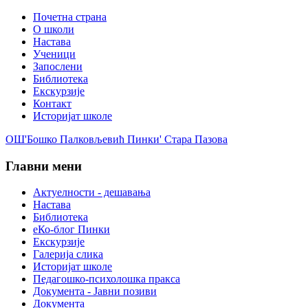
Почетна страна
О школи
Настава
Ученици
Запослени
Библиотека
Екскурзије
Контакт
Историјат школе
ОШ'Бошко Палковљевић Пинки' Стара Пазова
Главни мени
Актуелности - дешавања
Настава
Библиотека
еКо-блог Пинки
Екскурзије
Галерија слика
Историјат школе
Педагошко-психолошка пракса
Документа - Јавни позиви
Документа