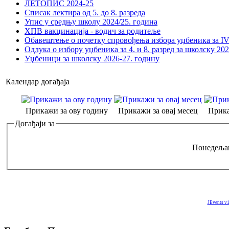
ЛЕТОПИС 2024-25
Списак лектира од 5. до 8. разреда
Упис у средњу школу 2024/25. година
ХПВ вакцинација - водич за родитеље
Обавештење о почетку спровођења избора уџбеника за IV 
Одлука о избору уџбеника за 4. и 8. разред за школску 20
Уџбеници за школску 2026-27. годину
Календар догађаја
Прикажи за ову годину
Прикажи за овај месец
Прика
Догађаји за
Понедељак
JEvents v1