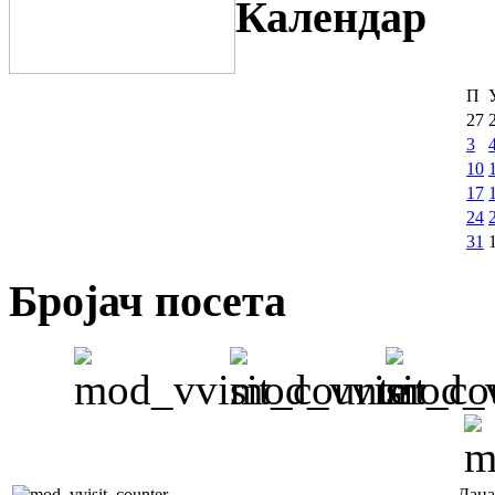
Календар
П
27
3
10
17
24
31
Бројач посета
Дана