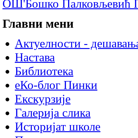
ОШ'Бошко Палковљевић П
Главни мени
Актуелности - дешавањ
Настава
Библиотека
еКо-блог Пинки
Екскурзије
Галерија слика
Историјат школе