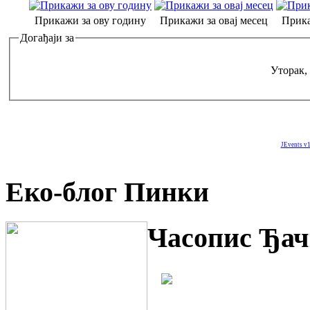
Прикажи за ову годину
Прикажи за овај месец
Прика
Догађаји за
Уторак,
JEvents v1
Еко-блог Пинки
Часопис Ђач