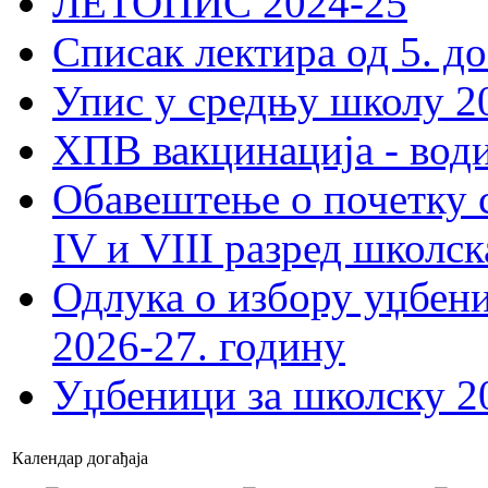
ЛЕТОПИС 2024-25
Списак лектира од 5. до
Упис у средњу школу 20
ХПВ вакцинација - вод
Обавештење о почетку 
IV и VIII разред школск
Одлука о избору уџбеник
2026-27. годину
Уџбеници за школску 2
Календар догађаја