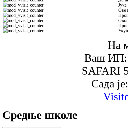
Јуче
Ове 
Прош
Овог
Прош
Уку
На 
Ваш ИП: 
SAFARI 5
Сада је
Visit
Средње школе