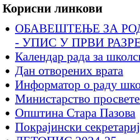
Корисни линкови
ОБАВЕШТЕЊЕ ЗА РО
- УПИС У ПРВИ РАЗР
Календар рада за школс
Дан отворених врата
Информатор о раду шк
Министарство просвете
Општина Стара Пазова
Покрајински секретариј