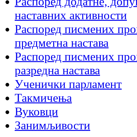
Распоред додатне, допу
наставних активности
Распоред писмених пров
предметна настава
Распоред писмених пров
разредна настава
Ученички парламент
Такмичења
Вуковци
Занимљивости