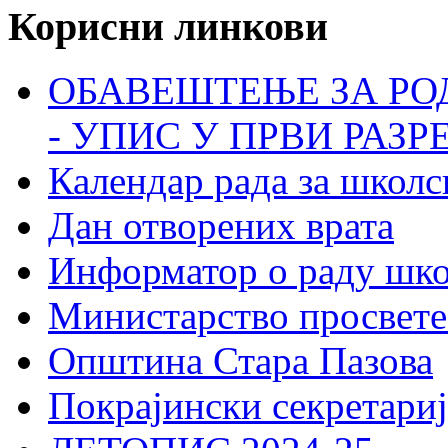
Корисни линкови
ОБАВЕШТЕЊЕ ЗА РО
- УПИС У ПРВИ РАЗР
Календар рада за школс
Дан отворених врата
Информатор о раду шк
Министарство просвете
Општина Стара Пазова
Покрајински секретариј