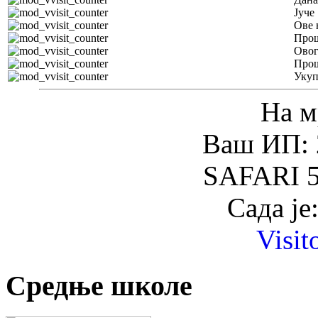
Јуче
Ове 
Прош
Овог
Прош
Уку
На м
Ваш ИП: 
SAFARI 5
Сада је
Visit
Средње школе