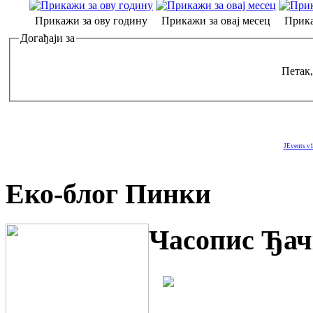
Прикажи за ову годину
Прикажи за овај месец
Прика
Догађаји за
Петак,
JEvents v1
Еко-блог Пинки
Часопис Ђач