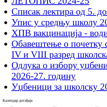
ЛЕТОПИС 2024-25
Списак лектира од 5. до
Упис у средњу школу 20
ХПВ вакцинација - вод
Обавештење о почетку 
IV и VIII разред школск
Одлука о избору уџбеник
2026-27. годину
Уџбеници за школску 2
Календар догађаја