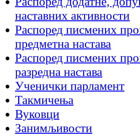
Распоред додатне, допу
наставних активности
Распоред писмених пров
предметна настава
Распоред писмених пров
разредна настава
Ученички парламент
Такмичења
Вуковци
Занимљивости