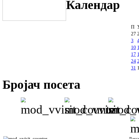
Календар
П
27
3
10
17
24
31
Бројач посета
Дана