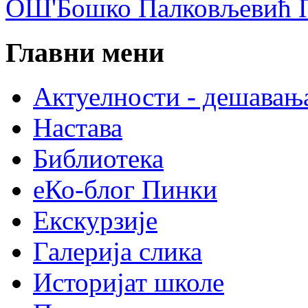
ОШ'Бошко Палковљевић П
Главни мени
Актуелности - дешавањ
Настава
Библиотека
еКо-блог Пинки
Екскурзије
Галерија слика
Историјат школе