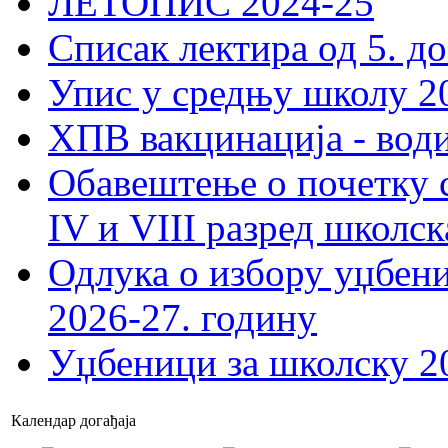
ЛЕТОПИС 2024-25
Списак лектира од 5. до
Упис у средњу школу 20
ХПВ вакцинација - вод
Обавештење о почетку 
IV и VIII разред школск
Одлука о избору уџбеник
2026-27. годину
Уџбеници за школску 2
Календар догађаја