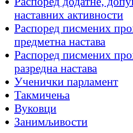
Распоред додатне, допу
наставних активности
Распоред писмених пров
предметна настава
Распоред писмених пров
разредна настава
Ученички парламент
Такмичења
Вуковци
Занимљивости