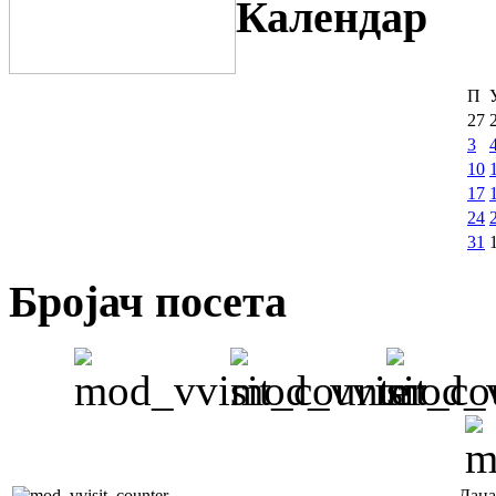
Календар
П
27
3
10
17
24
31
Бројач посета
Дана