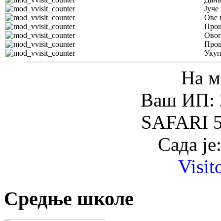
Јуче
Ове 
Прош
Овог
Прош
Уку
На м
Ваш ИП: 
SAFARI 5
Сада је
Visit
Средње школе