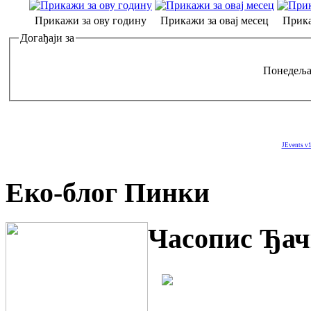
Прикажи за ову годину
Прикажи за овај месец
Прика
Догађаји за
Понедељак
JEvents v1
Еко-блог Пинки
Часопис Ђач