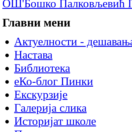
ОШ'Бошко Палковљевић П
Главни мени
Актуелности - дешавањ
Настава
Библиотека
еКо-блог Пинки
Екскурзије
Галерија слика
Историјат школе