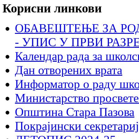
Корисни линкови
ОБАВЕШТЕЊЕ ЗА РО
- УПИС У ПРВИ РАЗР
Календар рада за школс
Дан отворених врата
Информатор о раду шк
Министарство просвете
Општина Стара Пазова
Покрајински секретариј