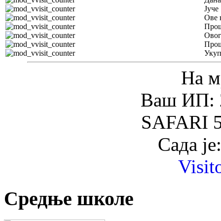
Јуче
Ове 
Прош
Овог
Прош
Уку
На м
Ваш ИП: 
SAFARI 5
Сада је
Visit
Средње школе