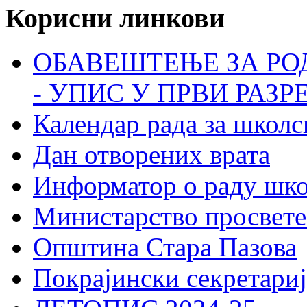
Корисни линкови
ОБАВЕШТЕЊЕ ЗА РО
- УПИС У ПРВИ РАЗР
Календар рада за школс
Дан отворених врата
Информатор о раду шк
Министарство просвете
Општина Стара Пазова
Покрајински секретариј