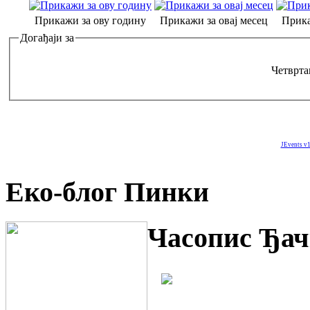
Прикажи за ову годину
Прикажи за овај месец
Прика
Догађаји за
Четврта
JEvents v1
Еко-блог Пинки
Часопис Ђач