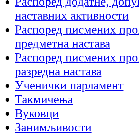
Распоред додатне, допу
наставних активности
Распоред писмених пров
предметна настава
Распоред писмених пров
разредна настава
Ученички парламент
Такмичења
Вуковци
Занимљивости