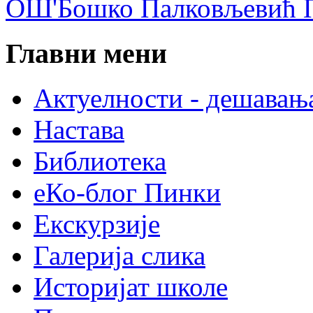
ОШ'Бошко Палковљевић П
Главни мени
Актуелности - дешавањ
Настава
Библиотека
еКо-блог Пинки
Екскурзије
Галерија слика
Историјат школе