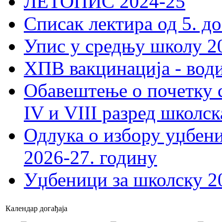
ЛЕТОПИС 2024-25
Списак лектира од 5. до
Упис у средњу школу 20
ХПВ вакцинација - вод
Обавештење о почетку 
IV и VIII разред школск
Одлука о избору уџбеник
2026-27. годину
Уџбеници за школску 2
Календар догађаја