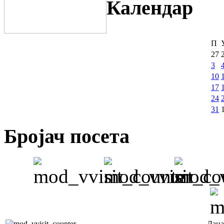
Календар
П
27
3
10
17
24
31
Бројач посета
Дана