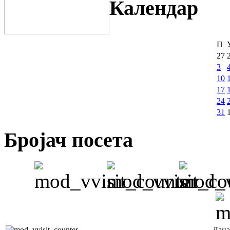
Календар
П
27
3
10
17
24
31
Бројач посета
Дана