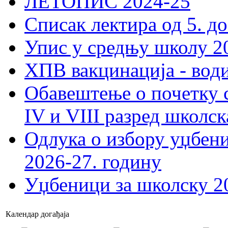
ЛЕТОПИС 2024-25
Списак лектира од 5. до
Упис у средњу школу 20
ХПВ вакцинација - вод
Обавештење о почетку 
IV и VIII разред школск
Одлука о избору уџбеник
2026-27. годину
Уџбеници за школску 2
Календар догађаја