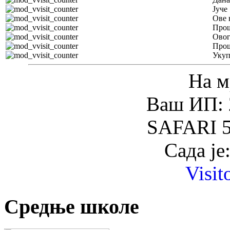
Јуче
Ове 
Прош
Овог
Прош
Уку
На м
Ваш ИП: 
SAFARI 5
Сада је
Visit
Средње школе