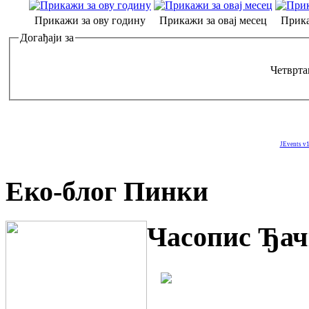
Прикажи за ову годину
Прикажи за овај месец
Прика
Догађаји за
Четврта
JEvents v1
Еко-блог Пинки
Часопис Ђач