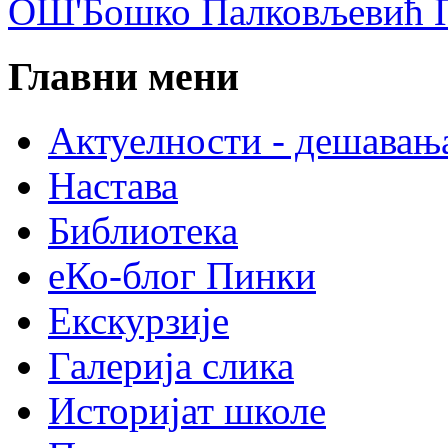
ОШ'Бошко Палковљевић П
Главни мени
Актуелности - дешавањ
Настава
Библиотека
еКо-блог Пинки
Екскурзије
Галерија слика
Историјат школе