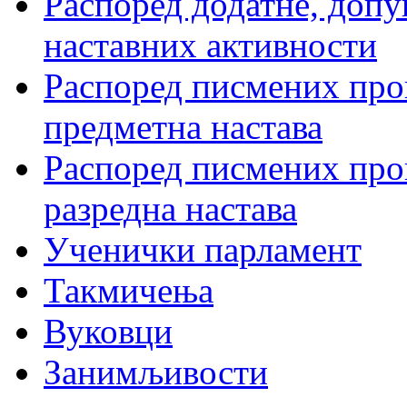
Распоред додатне, допу
наставних активности
Распоред писмених пров
предметна настава
Распоред писмених пров
разредна настава
Ученички парламент
Такмичења
Вуковци
Занимљивости