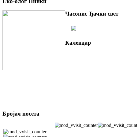
Еко-блог Пинки
Часопис Ђачки свет
Календар
Бројач посета