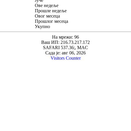
Јуче
Ове недеље
Прошле недеље
Овог месеца
Прошлог месеца
Укупно
На мрежи: 96
Ваш ИП: 216.73.217.172
SAFARI 537.36;, MAC
Сада је: авг 06, 2026
Visitors Counter