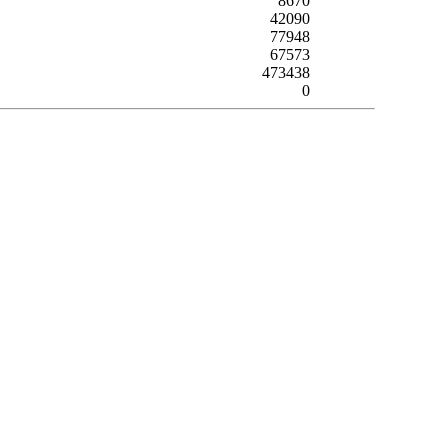
8670
42090
77948
67573
473438
0