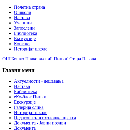
Почетна страна
О школи
Настава
Ученици
Запослени
Библиотека
Екскурзије
Контакт
Историјат школе
ОШ'Бошко Палковљевић Пинки' Стара Пазова
Главни мени
Актуелности - дешавања
Настава
Библиотека
еКо-блог Пинки
Екскурзије
Галерија слика
Историјат школе
Педагошко-психолошка пракса
Документа - Јавни позиви
Документа