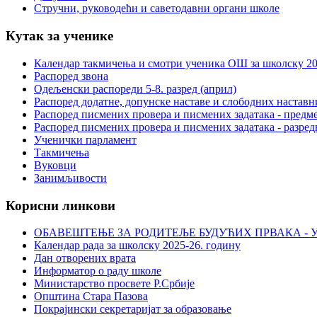
Стручни, руководећи и саветодавни органи школе
Кутак за ученике
Календар такмичења и смотри ученика ОШ за школску 20
Распоред звона
Одељенски распореди 5-8. разред (април)
Распоред додатне, допунске наставе и слободних настав
Распоред писмених провера и писмених задатака - предме
Распоред писмених провера и писмених задатака - разред
Ученички парламент
Такмичења
Вуковци
Занимљивости
Корисни линкови
ОБАВЕШТЕЊЕ ЗА РОДИТЕЉЕ БУДУЋИХ ПРВАКА - У
Календар рада за школску 2025-26. годину
Дан отворених врата
Информатор о раду школе
Министарство просвете Р.Србије
Општина Стара Пазова
Покрајински секретаријат за образовање