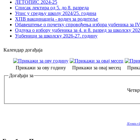
ЛЕТОПИС 2024-25
Списак лектира од 5. до 8. разреда
Упис у средњу школу 2024/25. година
ХПВ вакцинација - водич за родитеље
Обавештење о почетку спровођења избора уџбеника за IV 
Одлука о избору уџбеника за 4. и 8. разред за школску 20
Уџбеници за школску 2026-27. годину
Календар догађаја
Прикажи за ову годину
Прикажи за овај месец
Прика
Догађаји за
Четвр
JEvents v1