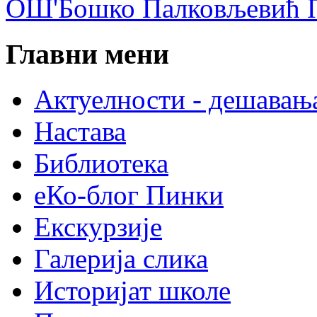
ОШ'Бошко Палковљевић П
Главни мени
Актуелности - дешавањ
Настава
Библиотека
еКо-блог Пинки
Екскурзије
Галерија слика
Историјат школе