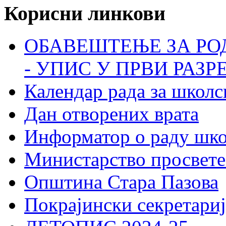
Корисни линкови
ОБАВЕШТЕЊЕ ЗА РО
- УПИС У ПРВИ РАЗР
Календар рада за школс
Дан отворених врата
Информатор о раду шк
Министарство просвете
Општина Стара Пазова
Покрајински секретариј