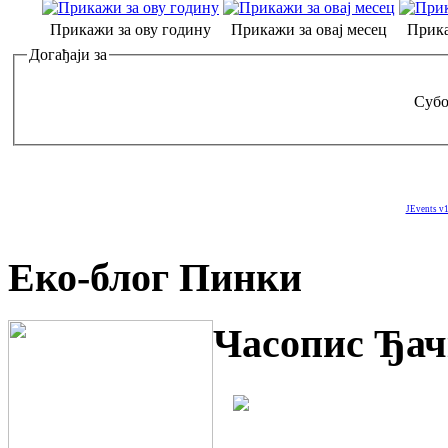
Прикажи за ову годину
Прикажи за овај месец
Прика
Догађаји за
Субо
JEvents v1
Еко-блог Пинки
Часопис Ђач