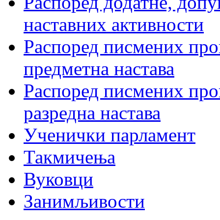
Распоред додатне, допу
наставних активности
Распоред писмених пров
предметна настава
Распоред писмених пров
разредна настава
Ученички парламент
Такмичења
Вуковци
Занимљивости