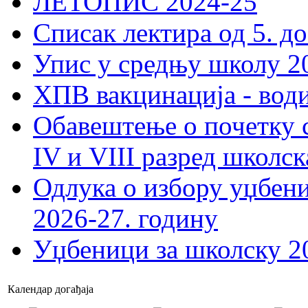
ЛЕТОПИС 2024-25
Списак лектира од 5. до
Упис у средњу школу 20
ХПВ вакцинација - вод
Обавештење о почетку 
IV и VIII разред школск
Одлука о избору уџбеник
2026-27. годину
Уџбеници за школску 2
Календар догађаја