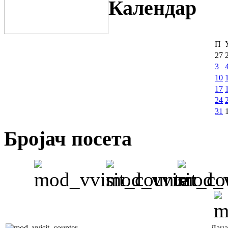
Календар
П
27
3
10
17
24
31
Бројач посета
Дана