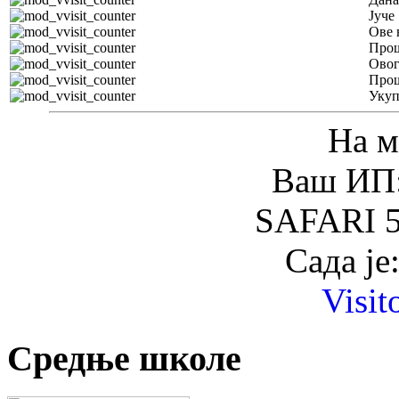
Јуче
Ове 
Прош
Овог
Прош
Уку
На м
Ваш ИП:
SAFARI 5
Сада је
Visit
Средње школе