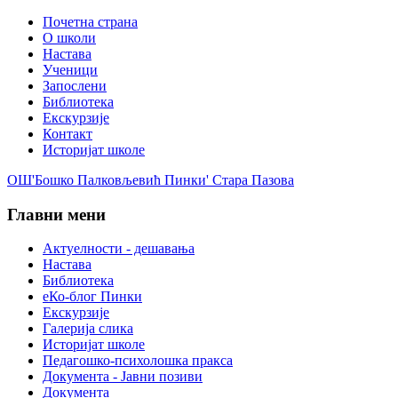
Почетна страна
О школи
Настава
Ученици
Запослени
Библиотека
Екскурзије
Контакт
Историјат школе
ОШ'Бошко Палковљевић Пинки' Стара Пазова
Главни мени
Актуелности - дешавања
Настава
Библиотека
еКо-блог Пинки
Екскурзије
Галерија слика
Историјат школе
Педагошко-психолошка пракса
Документа - Јавни позиви
Документа