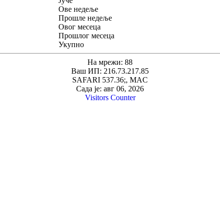
Јуче
Ове недеље
Прошле недеље
Овог месеца
Прошлог месеца
Укупно
На мрежи: 88
Ваш ИП: 216.73.217.85
SAFARI 537.36;, MAC
Сада је: авг 06, 2026
Visitors Counter