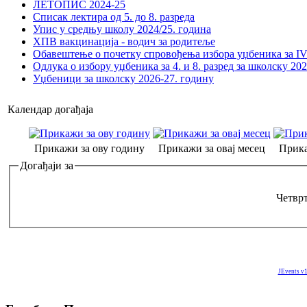
ЛЕТОПИС 2024-25
Списак лектира од 5. до 8. разреда
Упис у средњу школу 2024/25. година
ХПВ вакцинација - водич за родитеље
Обавештење о почетку спровођења избора уџбеника за IV 
Одлука о избору уџбеника за 4. и 8. разред за школску 20
Уџбеници за школску 2026-27. годину
Календар догађаја
Прикажи за ову годину
Прикажи за овај месец
Прика
Догађаји за
Четврт
JEvents v1