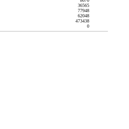
8670
36565
77948
62048
473438
0