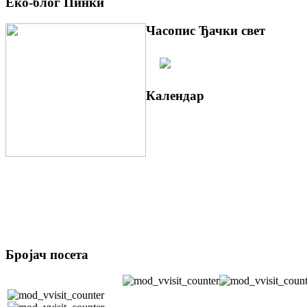
Еко-блог Пинки
Часопис Ђачки свет
Календар
Бројач посета