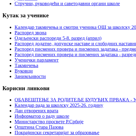
Стручни, руководећи и саветодавни органи школе
Кутак за ученике
Календар такмичења и смотри ученика ОШ за школску 20
Распоред звона
Одељенски распореди 5-8. разред (април)
Распоред додатне, допунске наставе и слободних настав
Распоред писмених провера и писмених задатака - предме
Распоред писмених провера и писмених задатака - разред
Ученички парламент
Такмичења
Вуковци
Занимљивости
Корисни линкови
ОБАВЕШТЕЊЕ ЗА РОДИТЕЉЕ БУДУЋИХ ПРВАКА - У
Календар рада за школску 2025-26. годину
Дан отворених врата
Информатор о раду школе
Министарство просвете Р.Србије
Општина Стара Пазова
Покрајински секретаријат за образовање