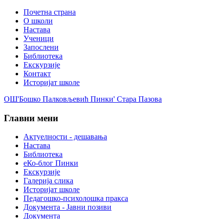
Почетна страна
О школи
Настава
Ученици
Запослени
Библиотека
Екскурзије
Контакт
Историјат школе
ОШ'Бошко Палковљевић Пинки' Стара Пазова
Главни мени
Актуелности - дешавања
Настава
Библиотека
еКо-блог Пинки
Екскурзије
Галерија слика
Историјат школе
Педагошко-психолошка пракса
Документа - Јавни позиви
Документа