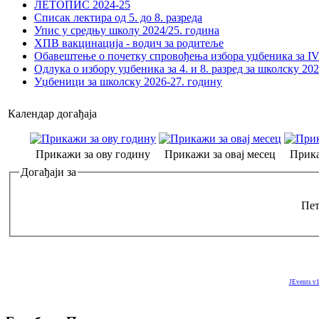
ЛЕТОПИС 2024-25
Списак лектира од 5. до 8. разреда
Упис у средњу школу 2024/25. година
ХПВ вакцинација - водич за родитеље
Обавештење о почетку спровођења избора уџбеника за IV 
Одлука о избору уџбеника за 4. и 8. разред за школску 20
Уџбеници за школску 2026-27. годину
Календар догађаја
Прикажи за ову годину
Прикажи за овај месец
Прика
Догађаји за
Пет
JEvents v1