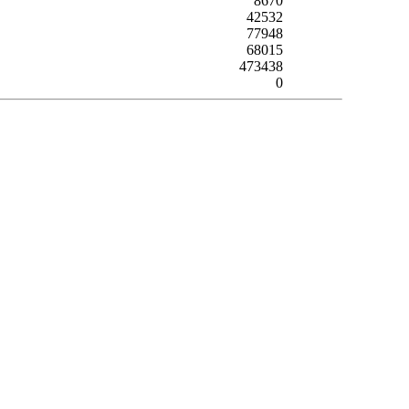
8670
42532
77948
68015
473438
0