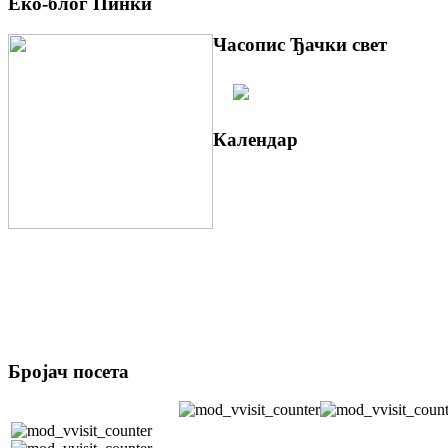
Еко-блог Пинки
Часопис Ђачки свет
Календар
Бројач посета