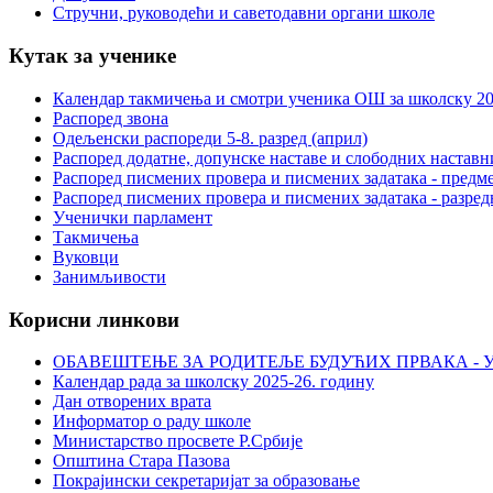
Стручни, руководећи и саветодавни органи школе
Кутак за ученике
Календар такмичења и смотри ученика ОШ за школску 20
Распоред звона
Одељенски распореди 5-8. разред (април)
Распоред додатне, допунске наставе и слободних настав
Распоред писмених провера и писмених задатака - предме
Распоред писмених провера и писмених задатака - разред
Ученички парламент
Такмичења
Вуковци
Занимљивости
Корисни линкови
ОБАВЕШТЕЊЕ ЗА РОДИТЕЉЕ БУДУЋИХ ПРВАКА - У
Календар рада за школску 2025-26. годину
Дан отворених врата
Информатор о раду школе
Министарство просвете Р.Србије
Општина Стара Пазова
Покрајински секретаријат за образовање