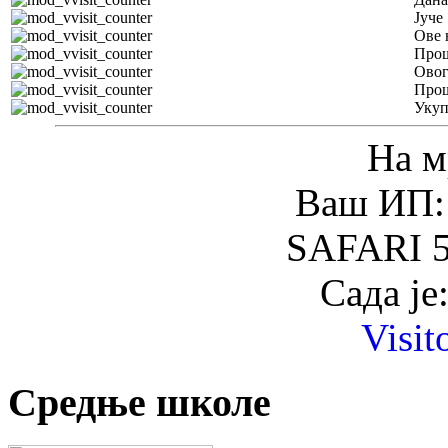
Јуче
Ове 
Прош
Овог
Прош
Уку
На м
Ваш ИП: 
SAFARI 5
Сада је
Visit
Средње школе