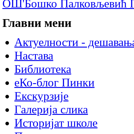
ОШ'Бошко Палковљевић П
Главни мени
Актуелности - дешавањ
Настава
Библиотека
еКо-блог Пинки
Екскурзије
Галерија слика
Историјат школе