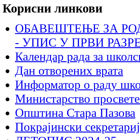
Корисни линкови
ОБАВЕШТЕЊЕ ЗА РО
- УПИС У ПРВИ РАЗР
Календар рада за школс
Дан отворених врата
Информатор о раду шк
Министарство просвете
Општина Стара Пазова
Покрајински секретариј