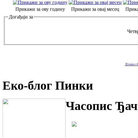
Прикажи за ову годину
Прикажи за овај месец
Прика
Догађаји за
Четвр
JEvents v1
Еко-блог Пинки
Часопис Ђач