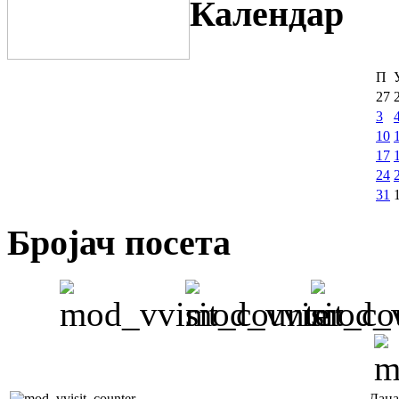
Календар
П
27
3
10
17
24
31
Бројач посета
Дана