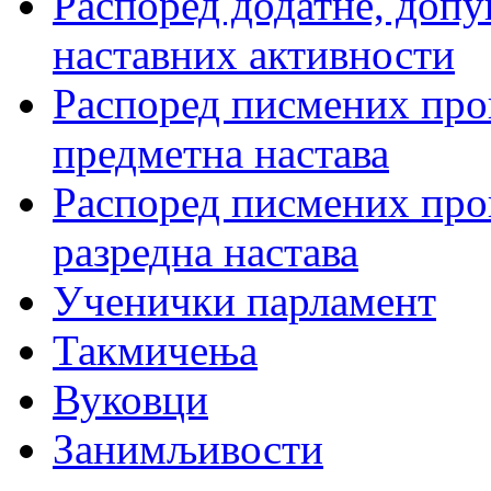
Распоред додатне, допу
наставних активности
Распоред писмених пров
предметна настава
Распоред писмених пров
разредна настава
Ученички парламент
Такмичења
Вуковци
Занимљивости