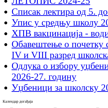
ЛЕТОПИС 2024-25
Списак лектира од 5. до
Упис у средњу школу 20
ХПВ вакцинација - вод
Обавештење о почетку 
IV и VIII разред школск
Одлука о избору уџбеник
2026-27. годину
Уџбеници за школску 2
Календар догађаја