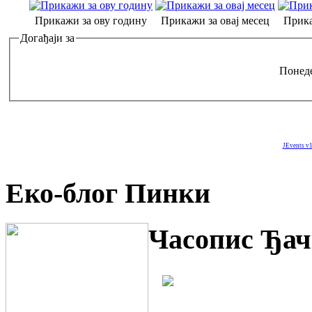
Прикажи за ову годину
Прикажи за овај месец
Прика
Догађаји за
Понеде
JEvents v1
Еко-блог Пинки
Часопис Ђач