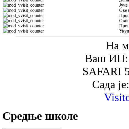
Јуче
Ове 
Прош
Овог
Прош
Уку
На м
Ваш ИП: 
SAFARI 5
Сада је
Visit
Средње школе