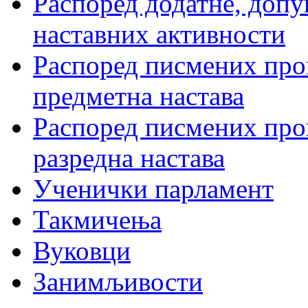
Распоред додатне, допу
наставних активности
Распоред писмених пров
предметна настава
Распоред писмених пров
разредна настава
Ученички парламент
Такмичења
Вуковци
Занимљивости