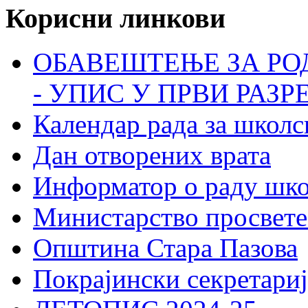
Корисни линкови
ОБАВЕШТЕЊЕ ЗА РО
- УПИС У ПРВИ РАЗР
Календар рада за школс
Дан отворених врата
Информатор о раду шк
Министарство просвете
Општина Стара Пазова
Покрајински секретариј