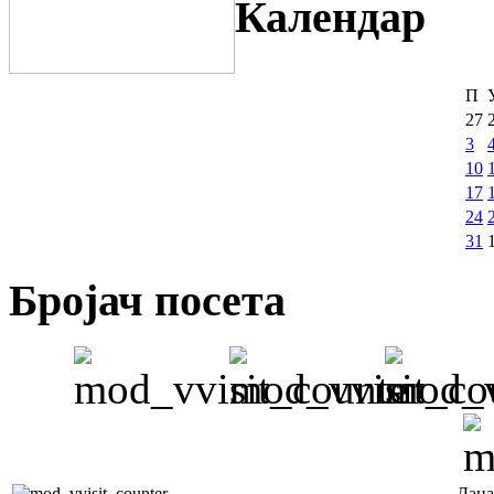
Календар
П
27
3
10
17
24
31
Бројач посета
Дана