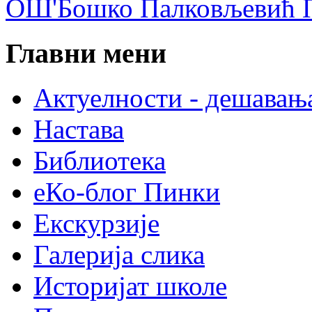
ОШ'Бошко Палковљевић П
Главни мени
Актуелности - дешавањ
Настава
Библиотека
еКо-блог Пинки
Екскурзије
Галерија слика
Историјат школе