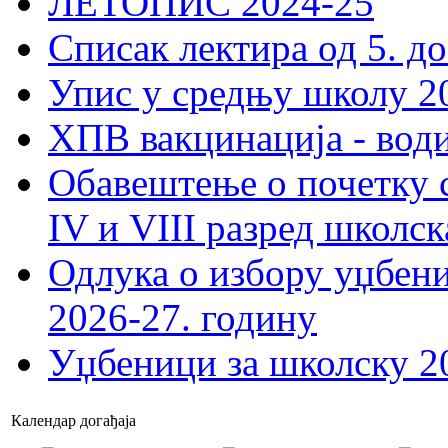
ЛЕТОПИС 2024-25
Списак лектира од 5. до
Упис у средњу школу 20
ХПВ вакцинација - вод
Обавештење о почетку 
IV и VIII разред школск
Одлука о избору уџбеник
2026-27. годину
Уџбеници за школску 2
Календар догађаја