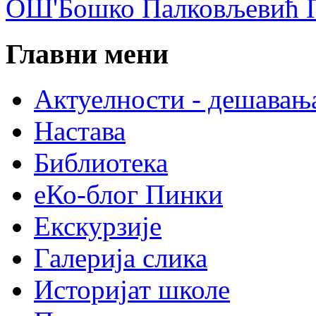
ОШ'Бошко Палковљевић П
Главни мени
Актуелности - дешавањ
Настава
Библиотека
еКо-блог Пинки
Екскурзије
Галерија слика
Историјат школе