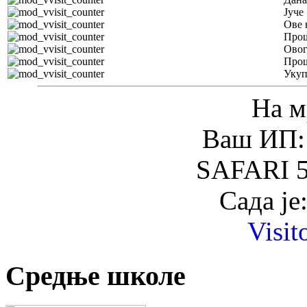
Јуче
Ове 
Прош
Овог
Прош
Уку
На м
Ваш ИП: 
SAFARI 5
Сада је
Visit
Средње школе