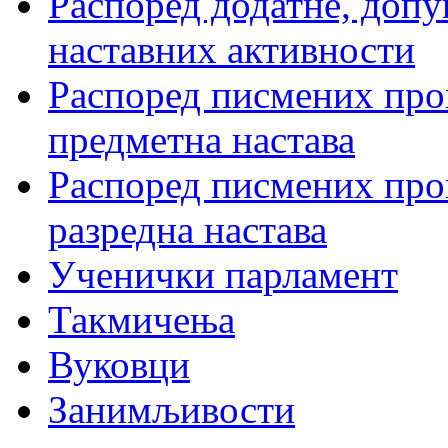
Распоред додатне, допу
наставних активности
Распоред писмених пров
предметна настава
Распоред писмених пров
разредна настава
Ученички парламент
Такмичења
Вуковци
Занимљивости