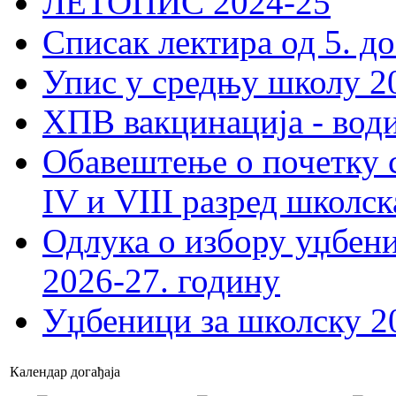
ЛЕТОПИС 2024-25
Списак лектира од 5. до
Упис у средњу школу 20
ХПВ вакцинација - вод
Обавештење о почетку 
IV и VIII разред школск
Одлука о избору уџбеник
2026-27. годину
Уџбеници за школску 2
Календар догађаја