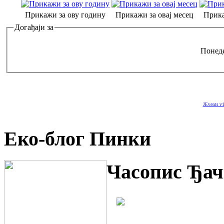
Прикажи за ову годину
Прикажи за овај месец
Прика
Догађаји за
Понеде
JEvents v1
Еко-блог Пинки
Часопис Ђач