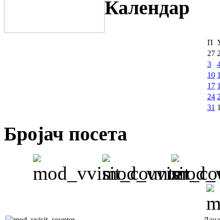
Календар
П
27
3
10
17
24
31
Бројач посета
Дана