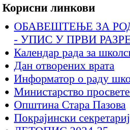
Корисни линкови
ОБАВЕШТЕЊЕ ЗА РО
- УПИС У ПРВИ РАЗР
Календар рада за школс
Дан отворених врата
Информатор о раду шк
Министарство просвете
Општина Стара Пазова
Покрајински секретариј